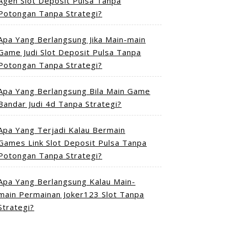
Agen Slot Deposit Pulsa Tanpa
Potongan Tanpa Strategi?
Apa Yang Berlangsung Jika Main-main
Game Judi Slot Deposit Pulsa Tanpa
Potongan Tanpa Strategi?
Apa Yang Berlangsung Bila Main Game
Bandar Judi 4d Tanpa Strategi?
Apa Yang Terjadi Kalau Bermain
Games Link Slot Deposit Pulsa Tanpa
Potongan Tanpa Strategi?
Apa Yang Berlangsung Kalau Main-
main Permainan Joker123 Slot Tanpa
Strategi?