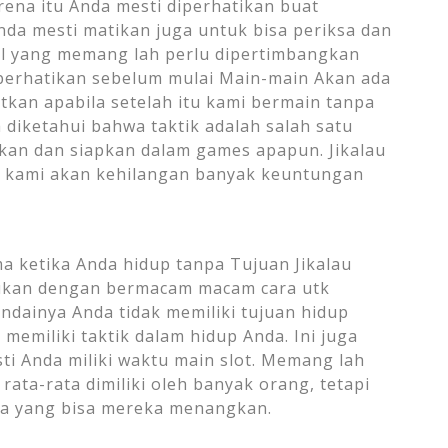
ena itu Anda mesti diperhatikan buat
nda mesti matikan juga untuk bisa periksa dan
l yang memang lah perlu dipertimbangkan
iperhatikan sebelum mulai Main-main Akan ada
tkan apabila setelah itu kami bermain tanpa
 diketahui bahwa taktik adalah salah satu
kan dan siapkan dalam games apapun. Jikalau
ga kami akan kehilangan banyak keuntungan
ma ketika Anda hidup tanpa Tujuan Jikalau
akukan dengan bermacam macam cara utk
ndainya Anda tidak memiliki tujuan hidup
k memiliki taktik dalam hidup Anda. Ini juga
ti Anda miliki waktu main slot. Memang lah
ata-rata dimiliki oleh banyak orang, tetapi
pa yang bisa mereka menangkan.