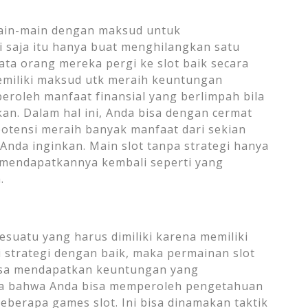
ain-main dengan maksud untuk
 saja itu hanya buat menghilangkan satu
rata orang mereka pergi ke slot baik secara
emiliki maksud utk meraih keuntungan
eroleh manfaat finansial yang berlimpah bila
an. Dalam hal ini, Anda bisa dengan cermat
otensi meraih banyak manfaat dari sekian
Anda inginkan. Main slot tanpa strategi hanya
mendapatkannya kembali seperti yang
.
esuatu yang harus dimiliki karena memiliki
i strategi dengan baik, maka permainan slot
isa mendapatkan keuntungan yang
juga bahwa Anda bisa memperoleh pengetahuan
berapa games slot. Ini bisa dinamakan taktik