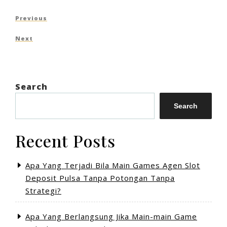
Post
Previous
Previous
navigation
Post
Next
Next
Post
Search
Search
Recent Posts
Apa Yang Terjadi Bila Main Games Agen Slot
Deposit Pulsa Tanpa Potongan Tanpa
Strategi?
Apa Yang Berlangsung Jika Main-main Game