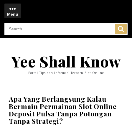
Skip
to
Menu
content
Menu
Yee Shall Know
Portal Tips dan Informasi Terbaru Slot Online
Apa Yang Berlangsung Kalau
Bermain Permainan Slot Online
Deposit Pulsa Tanpa Potongan
Tanpa Strategi?