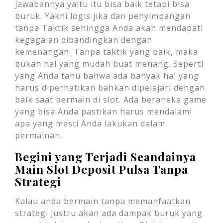
jawabannya yaitu itu bisa baik tetapi bisa
buruk. Yakni logis jika dan penyimpangan
tanpa Taktik sehingga Anda akan mendapati
kegagalan dibandingkan dengan
kemenangan. Tanpa taktik yang baik, maka
bukan hal yang mudah buat menang. Seperti
yang Anda tahu bahwa ada banyak hal yang
harus diperhatikan bahkan dipelajari dengan
baik saat bermain di slot. Ada beraneka game
yang bisa Anda pastikan harus mendalami
apa yang mesti Anda lakukan dalam
permainan.
Begini yang Terjadi Seandainya
Main Slot Deposit Pulsa Tanpa
Strategi
Kalau anda bermain tanpa memanfaatkan
strategi justru akan ada dampak buruk yang