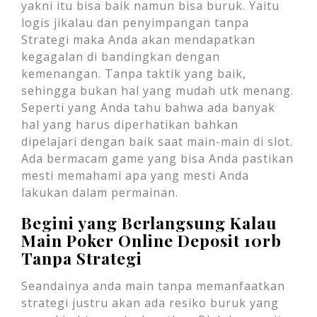
yakni itu bisa baik namun bisa buruk. Yaitu
logis jikalau dan penyimpangan tanpa
Strategi maka Anda akan mendapatkan
kegagalan di bandingkan dengan
kemenangan. Tanpa taktik yang baik,
sehingga bukan hal yang mudah utk menang.
Seperti yang Anda tahu bahwa ada banyak
hal yang harus diperhatikan bahkan
dipelajari dengan baik saat main-main di slot.
Ada bermacam game yang bisa Anda pastikan
mesti memahami apa yang mesti Anda
lakukan dalam permainan.
Begini yang Berlangsung Kalau
Main Poker Online Deposit 10rb
Tanpa Strategi
Seandainya anda main tanpa memanfaatkan
strategi justru akan ada resiko buruk yang