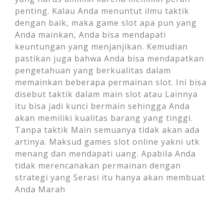
penting. Kalau Anda menuntut ilmu taktik
dengan baik, maka game slot apa pun yang
Anda mainkan, Anda bisa mendapati
keuntungan yang menjanjikan. Kemudian
pastikan juga bahwa Anda bisa mendapatkan
pengetahuan yang berkualitas dalam
memainkan beberapa permainan slot. Ini bisa
disebut taktik dalam main slot atau Lainnya
itu bisa jadi kunci bermain sehingga Anda
akan memiliki kualitas barang yang tinggi.
Tanpa taktik Main semuanya tidak akan ada
artinya. Maksud games slot online yakni utk
menang dan mendapati uang. Apabila Anda
tidak merencanakan permainan dengan
strategi yang Serasi itu hanya akan membuat
Anda Marah