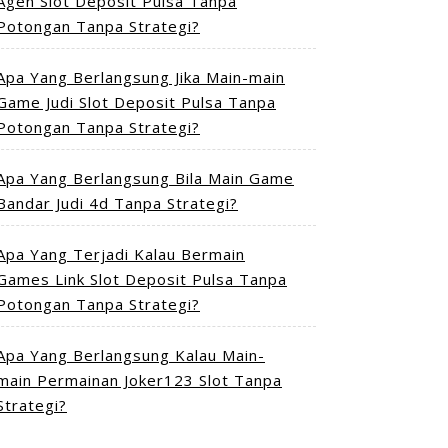
Agen Slot Deposit Pulsa Tanpa
Potongan Tanpa Strategi?
Apa Yang Berlangsung Jika Main-main
Game Judi Slot Deposit Pulsa Tanpa
Potongan Tanpa Strategi?
Apa Yang Berlangsung Bila Main Game
Bandar Judi 4d Tanpa Strategi?
Apa Yang Terjadi Kalau Bermain
Games Link Slot Deposit Pulsa Tanpa
Potongan Tanpa Strategi?
Apa Yang Berlangsung Kalau Main-
main Permainan Joker123 Slot Tanpa
Strategi?