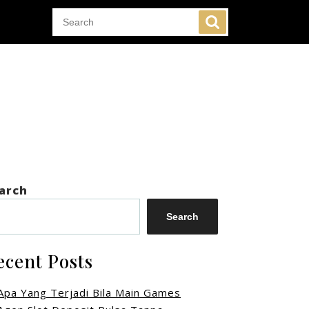
arch
Search
ecent Posts
Apa Yang Terjadi Bila Main Games