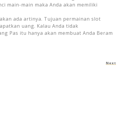
unci main-main maka Anda akan memiliki
akan ada artinya. Tujuan permainan slot
apatkan uang. Kalau Anda tidak
ang Pas itu hanya akan membuat Anda Beram
Next
Next
Post