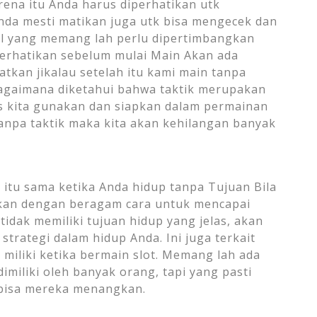
ena itu Anda harus diperhatikan utk
Anda mesti matikan juga utk bisa mengecek dan
l yang memang lah perlu dipertimbangkan
perhatikan sebelum mulai Main Akan ada
tkan jikalau setelah itu kami main tanpa
agaimana diketahui bahwa taktik merupakan
s kita gunakan dan siapkan dalam permainan
anpa taktik maka kita akan kehilangan banyak
 itu sama ketika Anda hidup tanpa Tujuan Bila
kukan dengan beragam cara untuk mencapai
tidak memiliki tujuan hidup yang jelas, akan
strategi dalam hidup Anda. Ini juga terkait
miliki ketika bermain slot. Memang lah ada
miliki oleh banyak orang, tapi yang pasti
 bisa mereka menangkan.