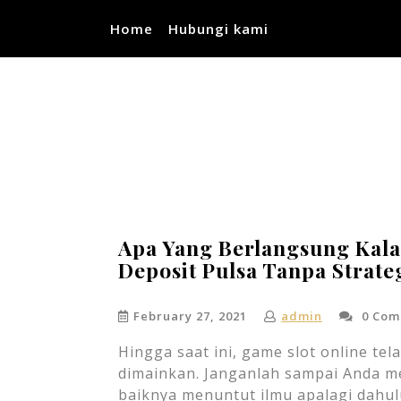
Skip
Home
Hubungi kami
to
content
Apa Yang Berlangsung Kala
Deposit Pulsa Tanpa Strate
February 27, 2021
admin
0 Com
Hingga saat ini, game slot online te
dimainkan. Janganlah sampai Anda m
baiknya menuntut ilmu apalagi dahul