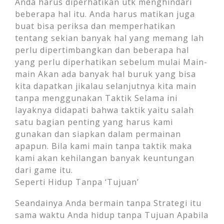
Anda harus diperhatikan utk menghindari
beberapa hal itu. Anda harus matikan juga
buat bisa periksa dan memperhatikan
tentang sekian banyak hal yang memang lah
perlu dipertimbangkan dan beberapa hal
yang perlu diperhatikan sebelum mulai Main-
main Akan ada banyak hal buruk yang bisa
kita dapatkan jikalau selanjutnya kita main
tanpa menggunakan Taktik Selama ini
layaknya didapati bahwa taktik yaitu salah
satu bagian penting yang harus kami
gunakan dan siapkan dalam permainan
apapun. Bila kami main tanpa taktik maka
kami akan kehilangan banyak keuntungan
dari game itu.
Seperti Hidup Tanpa ‘Tujuan’
Seandainya Anda bermain tanpa Strategi itu
sama waktu Anda hidup tanpa Tujuan Apabila