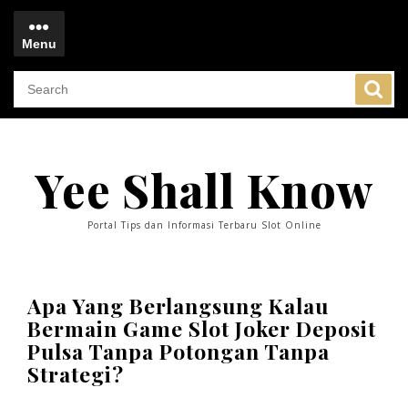
Skip
to
Menu
content
Menu
Yee Shall Know
Portal Tips dan Informasi Terbaru Slot Online
Apa Yang Berlangsung Kalau
Bermain Game Slot Joker Deposit
Pulsa Tanpa Potongan Tanpa
Strategi?