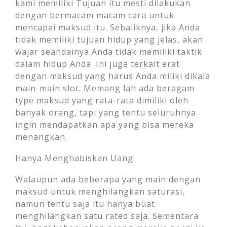
kami memiliki Tujuan itu mesti dilakukan
dengan bermacam macam cara untuk
mencapai maksud itu. Sebaliknya, jika Anda
tidak memiliki tujuan hidup yang jelas, akan
wajar seandainya Anda tidak memiliki taktik
dalam hidup Anda. Ini juga terkait erat
dengan maksud yang harus Anda miliki dikala
main-main slot. Memang lah ada beragam
type maksud yang rata-rata dimiliki oleh
banyak orang, tapi yang tentu seluruhnya
ingin mendapatkan apa yang bisa mereka
menangkan.
Hanya Menghabiskan Uang
Walaupun ada beberapa yang main dengan
maksud untuk menghilangkan saturasi,
namun tentu saja itu hanya buat
menghilangkan satu rated saja. Sementara