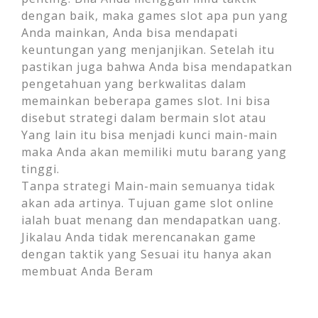
dengan baik, maka games slot apa pun yang
Anda mainkan, Anda bisa mendapati
keuntungan yang menjanjikan. Setelah itu
pastikan juga bahwa Anda bisa mendapatkan
pengetahuan yang berkwalitas dalam
memainkan beberapa games slot. Ini bisa
disebut strategi dalam bermain slot atau
Yang lain itu bisa menjadi kunci main-main
maka Anda akan memiliki mutu barang yang
tinggi.
Tanpa strategi Main-main semuanya tidak
akan ada artinya. Tujuan game slot online
ialah buat menang dan mendapatkan uang.
Jikalau Anda tidak merencanakan game
dengan taktik yang Sesuai itu hanya akan
membuat Anda Beram