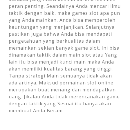
peran penting. Seandainya Anda mencari ilmu
taktik dengan baik, maka games slot apa pun
yang Anda mainkan, Anda bisa memperoleh
keuntungan yang menjanjikan. Selanjutnya
pastikan juga bahwa Anda bisa mendapati
pengetahuan yang berkualitas dalam
memainkan sekian banyak game slot. Ini bisa
dinamakan taktik dalam main slot atau Yang
lain itu bisa menjadi kunci main maka Anda
akan memiliki kualitas barang yang tinggi.
Tanpa strategi Main semuanya tidak akan
ada artinya. Maksud permainan slot online
merupakan buat menang dan mendapatkan
uang. Jikalau Anda tidak merencanakan game
dengan taktik yang Sesuai itu hanya akan
membuat Anda Beram