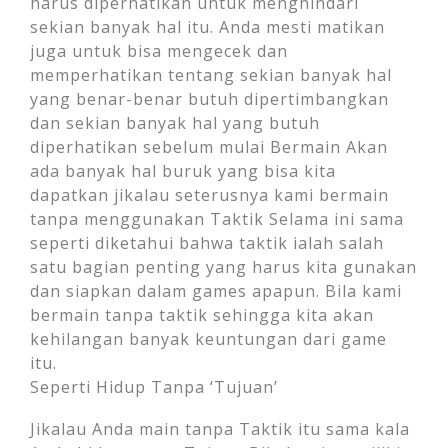
harus diperhatikan untuk menghindari
sekian banyak hal itu. Anda mesti matikan
juga untuk bisa mengecek dan
memperhatikan tentang sekian banyak hal
yang benar-benar butuh dipertimbangkan
dan sekian banyak hal yang butuh
diperhatikan sebelum mulai Bermain Akan
ada banyak hal buruk yang bisa kita
dapatkan jikalau seterusnya kami bermain
tanpa menggunakan Taktik Selama ini sama
seperti diketahui bahwa taktik ialah salah
satu bagian penting yang harus kita gunakan
dan siapkan dalam games apapun. Bila kami
bermain tanpa taktik sehingga kita akan
kehilangan banyak keuntungan dari game
itu.
Seperti Hidup Tanpa ‘Tujuan’
Jikalau Anda main tanpa Taktik itu sama kala