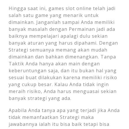
Hingga saat ini, games slot online telah jadi
salah satu game yang menarik untuk
dimainkan. Janganlah sampai Anda memiliki
banyak masalah dengan Permainan jadi ada
baiknya mempelajari apalagi dulu sekian
banyak aturan yang harus dipahami. Dengan
Strategi semuanya memang akan mudah
dimainkan dan bahkan dimenangkan. Tanpa
Taktik Anda hanya akan main dengan
keberuntungan saja, dan itu bukan hal yang
sesuai buat dilakukan karena memiliki risiko
yang cukup besar. Kalau Anda tidak ingin
meraih risiko, Anda harus menguasai sekian
banyak strategi yang ada.
Apabila Anda tanya apa yang terjadi jika Anda
tidak memanfaatkan Strategi maka
jawabannya ialah itu bisa baik tetapi bisa