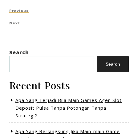
Post
Previous
Previous
navigation
Post
Next
Next
Post
Search
Search
Recent Posts
Apa Yang Terjadi Bila Main Games Agen Slot
Deposit Pulsa Tanpa Potongan Tanpa
Strategi?
Apa Yang Berlangsung Jika Main-main Game