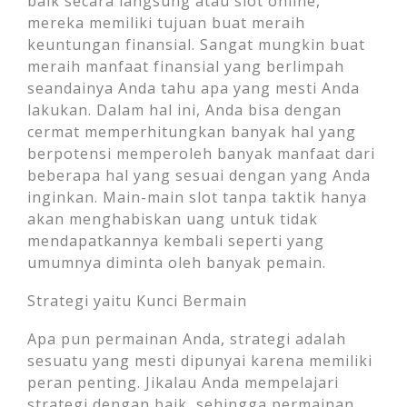
baik secara langsung atau slot online,
mereka memiliki tujuan buat meraih
keuntungan finansial. Sangat mungkin buat
meraih manfaat finansial yang berlimpah
seandainya Anda tahu apa yang mesti Anda
lakukan. Dalam hal ini, Anda bisa dengan
cermat memperhitungkan banyak hal yang
berpotensi memperoleh banyak manfaat dari
beberapa hal yang sesuai dengan yang Anda
inginkan. Main-main slot tanpa taktik hanya
akan menghabiskan uang untuk tidak
mendapatkannya kembali seperti yang
umumnya diminta oleh banyak pemain.
Strategi yaitu Kunci Bermain
Apa pun permainan Anda, strategi adalah
sesuatu yang mesti dipunyai karena memiliki
peran penting. Jikalau Anda mempelajari
strategi dengan baik, sehingga permainan