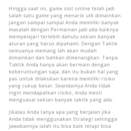
Hingga saat ini, game slot online telah jadi
salah satu game yang menarik utk dimainkan.
Jangan sampai sampai Anda memiliki banyak
masalah dengan Permainan jadi ada baiknya
mempelajari terlebih dahulu sekian banyak
aturan yang harus dipahami. Dengan Taktik
semuanya memang lah akan mudah
dimainkan dan bahkan dimenangkan. Tanpa
Taktik Anda hanya akan bermain dengan
keberuntungan saja, dan itu bukan hal yang
pas untuk dilakukan karena memiliki risiko
yang cukup besar. Seandainya Anda tidak
ingin mendapatkan risiko, Anda mesti
menguasai sekian banyak taktik yang ada.
Jikalau Anda tanya apa yang berjalan jika
Anda tidak menggunakan Strategi sehingga
jawabannya ialah itu bisa baik tetapi bisa