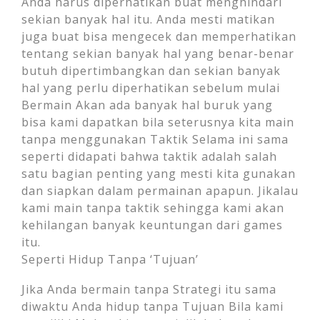
Anda harus diperhatikan buat menghindari
sekian banyak hal itu. Anda mesti matikan
juga buat bisa mengecek dan memperhatikan
tentang sekian banyak hal yang benar-benar
butuh dipertimbangkan dan sekian banyak
hal yang perlu diperhatikan sebelum mulai
Bermain Akan ada banyak hal buruk yang
bisa kami dapatkan bila seterusnya kita main
tanpa menggunakan Taktik Selama ini sama
seperti didapati bahwa taktik adalah salah
satu bagian penting yang mesti kita gunakan
dan siapkan dalam permainan apapun. Jikalau
kami main tanpa taktik sehingga kami akan
kehilangan banyak keuntungan dari games
itu.
Seperti Hidup Tanpa ‘Tujuan’
Jika Anda bermain tanpa Strategi itu sama
diwaktu Anda hidup tanpa Tujuan Bila kami