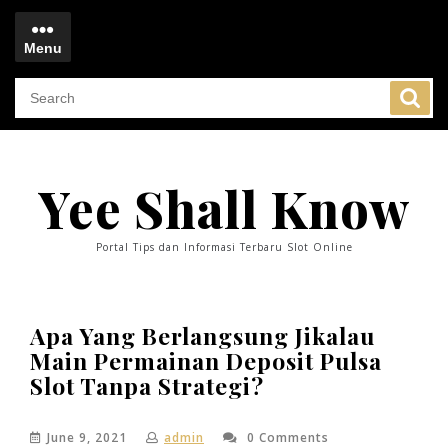
Skip
to
Menu
content
Menu
Yee Shall Know
Portal Tips dan Informasi Terbaru Slot Online
Apa Yang Berlangsung Jikalau
Main Permainan Deposit Pulsa
Slot Tanpa Strategi?
June 9, 2021
admin
0 Comments