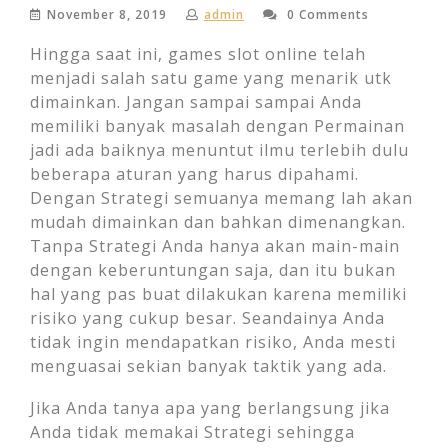
November 8, 2019
admin
0 Comments
Hingga saat ini, games slot online telah
menjadi salah satu game yang menarik utk
dimainkan. Jangan sampai sampai Anda
memiliki banyak masalah dengan Permainan
jadi ada baiknya menuntut ilmu terlebih dulu
beberapa aturan yang harus dipahami.
Dengan Strategi semuanya memang lah akan
mudah dimainkan dan bahkan dimenangkan.
Tanpa Strategi Anda hanya akan main-main
dengan keberuntungan saja, dan itu bukan
hal yang pas buat dilakukan karena memiliki
risiko yang cukup besar. Seandainya Anda
tidak ingin mendapatkan risiko, Anda mesti
menguasai sekian banyak taktik yang ada.
Jika Anda tanya apa yang berlangsung jika
Anda tidak memakai Strategi sehingga