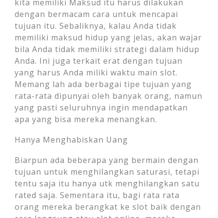
kita memiliki Maksud itu harus dilakukan
dengan bermacam cara untuk mencapai
tujuan itu. Sebaliknya, kalau Anda tidak
memiliki maksud hidup yang jelas, akan wajar
bila Anda tidak memiliki strategi dalam hidup
Anda. Ini juga terkait erat dengan tujuan
yang harus Anda miliki waktu main slot.
Memang lah ada berbagai tipe tujuan yang
rata-rata dipunyai oleh banyak orang, namun
yang pasti seluruhnya ingin mendapatkan
apa yang bisa mereka menangkan.
Hanya Menghabiskan Uang
Biarpun ada beberapa yang bermain dengan
tujuan untuk menghilangkan saturasi, tetapi
tentu saja itu hanya utk menghilangkan satu
rated saja. Sementara itu, bagi rata rata
orang mereka berangkat ke slot baik dengan