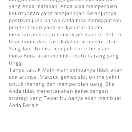
yang Anda mainkan, Anda bisa memperoleh
keuntungan yang menjanjikan. Selanjutnya
pastikan juga bahwa Anda bisa mendapatkan
pengetahuan yang berkwalitas dalam
memainkan sekian banyak permainan slot. Ini
bisa dinamakan taktik dalam main slot atau
Yang lain itu bisa menjadi kunci bermain
maka Anda akan memiliki mutu barang yang
tinggi.
Tanpa taktik Main-main semuanya tidak akan
ada artinya. Maksud games slot online yakni
untuk menang dan memperoleh uang. Bila
Anda tidak merencanakan game dengan
strategi yang Tepat itu hanya akan membuat
Anda Beram