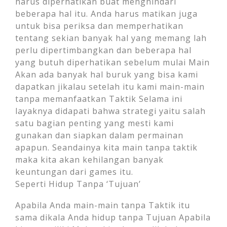
harus diperhatikan buat menghindari
beberapa hal itu. Anda harus matikan juga
untuk bisa periksa dan memperhatikan
tentang sekian banyak hal yang memang lah
perlu dipertimbangkan dan beberapa hal
yang butuh diperhatikan sebelum mulai Main
Akan ada banyak hal buruk yang bisa kami
dapatkan jikalau setelah itu kami main-main
tanpa memanfaatkan Taktik Selama ini
layaknya didapati bahwa strategi yaitu salah
satu bagian penting yang mesti kami
gunakan dan siapkan dalam permainan
apapun. Seandainya kita main tanpa taktik
maka kita akan kehilangan banyak
keuntungan dari games itu.
Seperti Hidup Tanpa ‘Tujuan’
Apabila Anda main-main tanpa Taktik itu
sama dikala Anda hidup tanpa Tujuan Apabila