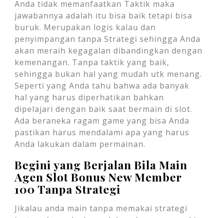
Anda tidak memanfaatkan Taktik maka
jawabannya adalah itu bisa baik tetapi bisa
buruk. Merupakan logis kalau dan
penyimpangan tanpa Strategi sehingga Anda
akan meraih kegagalan dibandingkan dengan
kemenangan. Tanpa taktik yang baik,
sehingga bukan hal yang mudah utk menang.
Seperti yang Anda tahu bahwa ada banyak
hal yang harus diperhatikan bahkan
dipelajari dengan baik saat bermain di slot.
Ada beraneka ragam game yang bisa Anda
pastikan harus mendalami apa yang harus
Anda lakukan dalam permainan.
Begini yang Berjalan Bila Main
Agen Slot Bonus New Member
100 Tanpa Strategi
Jikalau anda main tanpa memakai strategi