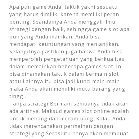
Apa pun game Anda, taktik yakni sesuatu
yang harus dimiliki karena memiliki peran
penting. Seandainya Anda menggali ilmu
strategi dengan baik, sehingga game slot apa
pun yang Anda mainkan, Anda bisa
mendapati keuntungan yang menjanjikan.
Selanjutnya pastikan juga bahwa Anda bisa
memperoleh pengetahuan yang berkualitas
dalam memainkan beberapa games slot. Ini
bisa dinamakan taktik dalam bermain slot
atau Lainnya itu bisa jadi kunci main-main
maka Anda akan memiliki mutu barang yang
tinggi.
Tanpa strategi Bermain semuanya tidak akan
ada artinya. Maksud games slot online adalah
untuk menang dan meraih uang. Kalau Anda
tidak merencanakan permainan dengan
strategi yang Serasi itu hanya akan membuat