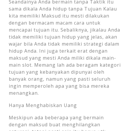
Seandainya Anda bermain tanpa Taktik itu
sama dikala Anda hidup tanpa Tujuan Kalau
kita memiliki Maksud itu mesti dilakukan
dengan bermacam macam cara untuk
mencapai tujuan itu. Sebaliknya, jikalau Anda
tidak memiliki tujuan hidup yang jelas, akan
wajar bila Anda tidak memiliki strategi dalam
hidup Anda. Ini juga terkait erat dengan
maksud yang mesti Anda miliki dikala main-
main slot. Memang lah ada beragam kategori
tujuan yang kebanyakan dipunyai oleh
banyak orang, namun yang pasti seluruh
ingin memperoleh apa yang bisa mereka
menangkan.
Hanya Menghabiskan Uang
Meskipun ada beberapa yang bermain
dengan maksud buat menghilangkan