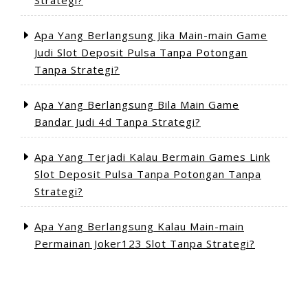
Strategi?
Apa Yang Berlangsung Jika Main-main Game
Judi Slot Deposit Pulsa Tanpa Potongan
Tanpa Strategi?
Apa Yang Berlangsung Bila Main Game
Bandar Judi 4d Tanpa Strategi?
Apa Yang Terjadi Kalau Bermain Games Link
Slot Deposit Pulsa Tanpa Potongan Tanpa
Strategi?
Apa Yang Berlangsung Kalau Main-main
Permainan Joker123 Slot Tanpa Strategi?