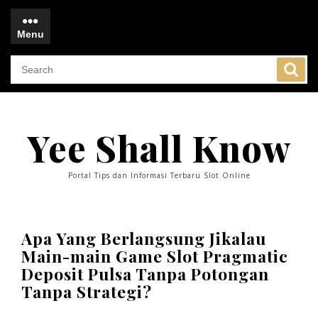
Skip
to
Menu
content
Menu
Yee Shall Know
Portal Tips dan Informasi Terbaru Slot Online
Apa Yang Berlangsung Jikalau
Main-main Game Slot Pragmatic
Deposit Pulsa Tanpa Potongan
Tanpa Strategi?