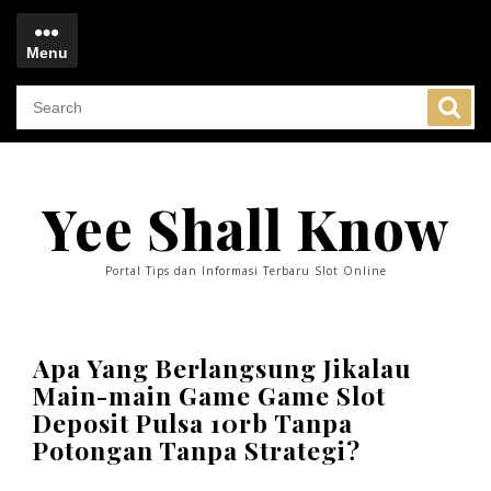
Skip
to
Menu
content
Menu
Yee Shall Know
Portal Tips dan Informasi Terbaru Slot Online
Apa Yang Berlangsung Jikalau
Main-main Game Game Slot
Deposit Pulsa 10rb Tanpa
Potongan Tanpa Strategi?