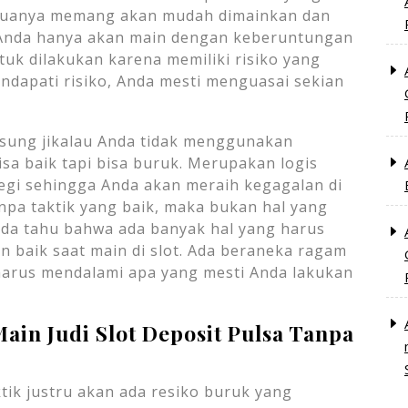
emuanya memang akan mudah dimainkan dan
Anda hanya akan main dengan keberuntungan
ntuk dilakukan karena memiliki risiko yang
endapati risiko, Anda mesti menguasai sekian
gsung jikalau Anda tidak menggunakan
isa baik tapi bisa buruk. Merupakan logis
egi sehingga Anda akan meraih kegagalan di
a taktik yang baik, maka bukan hal yang
da tahu bahwa ada banyak hal yang harus
n baik saat main di slot. Ada beraneka ragam
harus mendalami apa yang mesti Anda lakukan
Main Judi Slot Deposit Pulsa Tanpa
tik justru akan ada resiko buruk yang