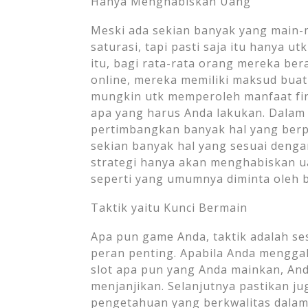
Hanya Menghabiskan Uang
Meski ada sekian banyak yang main-
saturasi, tapi pasti saja itu hanya u
itu, bagi rata-rata orang mereka ber
online, mereka memiliki maksud buat
mungkin utk memperoleh manfaat fin
apa yang harus Anda lakukan. Dalam 
pertimbangkan banyak hal yang ber
sekian banyak hal yang sesuai denga
strategi hanya akan menghabiskan u
seperti yang umumnya diminta oleh 
Taktik yaitu Kunci Bermain
Apa pun game Anda, taktik adalah se
peran penting. Apabila Anda menggal
slot apa pun yang Anda mainkan, An
menjanjikan. Selanjutnya pastikan 
pengetahuan yang berkwalitas dalam