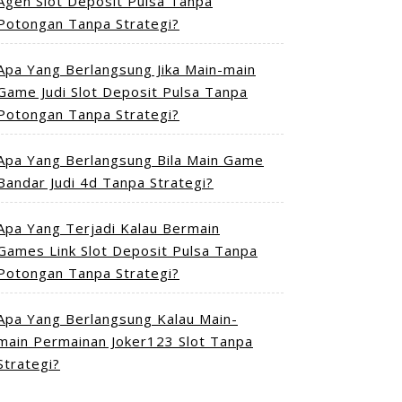
Agen Slot Deposit Pulsa Tanpa
Potongan Tanpa Strategi?
Apa Yang Berlangsung Jika Main-main
Game Judi Slot Deposit Pulsa Tanpa
Potongan Tanpa Strategi?
Apa Yang Berlangsung Bila Main Game
Bandar Judi 4d Tanpa Strategi?
Apa Yang Terjadi Kalau Bermain
Games Link Slot Deposit Pulsa Tanpa
Potongan Tanpa Strategi?
Apa Yang Berlangsung Kalau Main-
main Permainan Joker123 Slot Tanpa
Strategi?