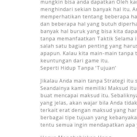
mungkin bisa anda dapatkan Oleh kar
menghindari sekian banyak hal itu. A
memperhatikan tentang beberapa ha
dan beberapa hal yang butuh diperh
banyak hal buruk yang bisa kita dap
tanpa memanfaatkan Taktik Selama in
salah satu bagian penting yang har
apapun. Kalau kita main-main tanpa 
keuntungan dari game itu.
Seperti Hidup Tanpa ‘Tujuan’
Jikalau Anda main tanpa Strategi it
Seandainya kami memiliki Maksud it
buat mencapai maksud itu. Sebalikny
yang jelas, akan wajar bila Anda tida
terkait erat dengan maksud yang har
berbagai tipe tujuan yang kebanyak
tentu semua ingin mendapatkan apa