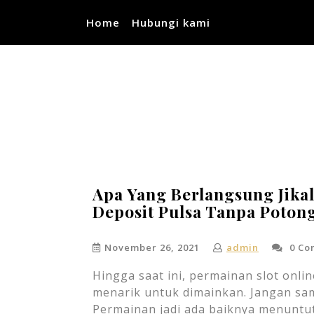
Skip
Home
Hubungi kami
to
content
Apa Yang Berlangsung Jika
Deposit Pulsa Tanpa Poton
November 26, 2021
admin
0 Co
Hingga saat ini, permainan slot onli
menarik untuk dimainkan. Jangan sa
Permainan jadi ada baiknya menuntut