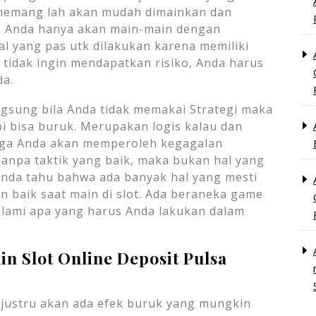
memang lah akan mudah dimainkan dan
i Anda hanya akan main-main dengan
al yang pas utk dilakukan karena memiliki
a tidak ingin mendapatkan risiko, Anda harus
da.
gsung bila Anda tidak memakai Strategi maka
pi bisa buruk. Merupakan logis kalau dan
gga Anda akan memperoleh kegagalan
npa taktik yang baik, maka bukan hal yang
nda tahu bahwa ada banyak hal yang mesti
n baik saat main di slot. Ada beraneka game
alami apa yang harus Anda lakukan dalam
in Slot Online Deposit Pulsa
 justru akan ada efek buruk yang mungkin