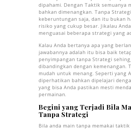
dipahami. Dengan Taktik semuanya 
bahkan dimenangkan. Tanpa Strateg
keberuntungan saja, dan itu bukan h
risiko yang cukup besar. Jikalau And
menguasai beberapa strategi yang a
Kalau Anda bertanya apa yang berlan
jawabannya adalah itu bisa baik teta
penyimpangan tanpa Strategi sehin
dibandingkan dengan kemenangan. Ta
mudah untuk menang. Seperti yang A
diperhatikan bahkan dipelajari denga
yang bisa Anda pastikan mesti mend
permainan.
Begini yang Terjadi Bila Ma
Tanpa Strategi
Bila anda main tanpa memakai taktik