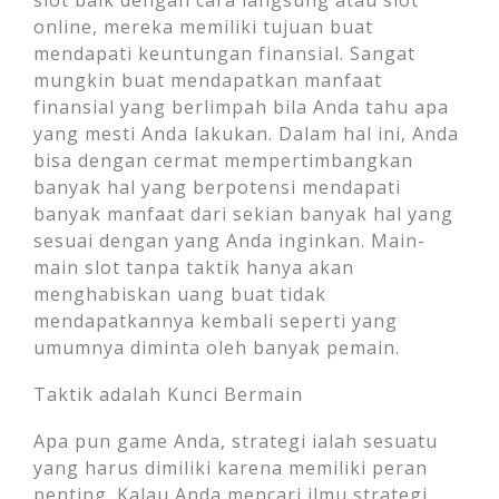
slot baik dengan cara langsung atau slot
online, mereka memiliki tujuan buat
mendapati keuntungan finansial. Sangat
mungkin buat mendapatkan manfaat
finansial yang berlimpah bila Anda tahu apa
yang mesti Anda lakukan. Dalam hal ini, Anda
bisa dengan cermat mempertimbangkan
banyak hal yang berpotensi mendapati
banyak manfaat dari sekian banyak hal yang
sesuai dengan yang Anda inginkan. Main-
main slot tanpa taktik hanya akan
menghabiskan uang buat tidak
mendapatkannya kembali seperti yang
umumnya diminta oleh banyak pemain.
Taktik adalah Kunci Bermain
Apa pun game Anda, strategi ialah sesuatu
yang harus dimiliki karena memiliki peran
penting. Kalau Anda mencari ilmu strategi