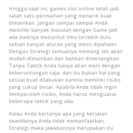
Hingga saat ini, games slot online telah jadi
salah satu permainan yang menarik buat
dimainkan. Jangan sampai sampai Anda
memiliki banyak masalah dengan Game jadi
ada baiknya menuntut ilmu terlebih dulu
sekian banyak aturan yang mesti dipahami.
Dengan Strategi semuanya memang lah akan
mudah dimainkan dan bahkan dimenangkan.
Tanpa Taktik Anda hanya akan main dengan
keberuntungan saja, dan itu bukan hal yang
sesuai buat dilakukan karena memiliki risiko
yang cukup besar. Apabila Anda tidak ingin
memperoleh risiko, Anda harus menguasai
beberapa taktik yang ada.
Kalau Anda bertanya apa yang berjalan
seandainya Anda tidak memanfaatkan
Strategi maka jawabannya merupakan itu