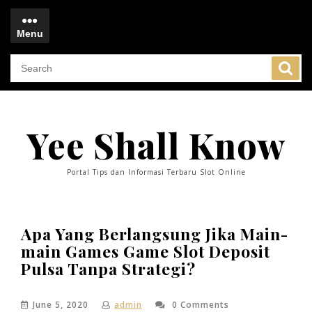
Skip
to
Menu
content
Menu
Yee Shall Know
Portal Tips dan Informasi Terbaru Slot Online
Apa Yang Berlangsung Jika Main-
main Games Game Slot Deposit
Pulsa Tanpa Strategi?
June 5, 2020
admin
0 Comments