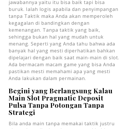
jawabannya yaitu itu bisa baik tapi bisa
buruk. Ialah logis apabila dan penyimpangan
tanpa Taktik maka Anda akan memperoleh
kegagalan di bandingkan dengan
kemenangan. Tanpa taktik yang baik,
sehingga bukan hal yang mudah untuk
menang. Seperti yang Anda tahu bahwa ada
banyak hal yang mesti diperhatikan bahkan
dipelajari dengan baik saat main-main di slot.
Ada bermacam macam game yang bisa Anda
pastikan mesti memahami apa yang mesti
Anda lakukan dalam permainan.
Begini yang Berlangsung Kalau
Main Slot Pragmatic Deposit
Pulsa Tanpa Potongan Tanpa
Strategi
Bila anda main tanpa memakai taktik justru