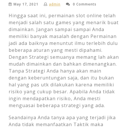
May 17, 2021
admin
0 Comments
Hingga saat ini, permainan slot online telah
menjadi salah satu games yang menarik buat
dimainkan. Jangan sampai sampai Anda
memiliki banyak masalah dengan Permainan
jadi ada baiknya menuntut ilmu terlebih dulu
beberapa aturan yang mesti dipahami.
Dengan Strategi semuanya memang lah akan
mudah dimainkan dan bahkan dimenangkan.
Tanpa Strategi Anda hanya akan main
dengan keberuntungan saja, dan itu bukan
hal yang pas utk dilakukan karena memiliki
risiko yang cukup besar. Apabila Anda tidak
ingin mendapatkan risiko, Anda mesti
menguasai beberapa strategi yang ada.
Seandainya Anda tanya apa yang terjadi jika
Anda tidak memanfaatkan Taktik maka