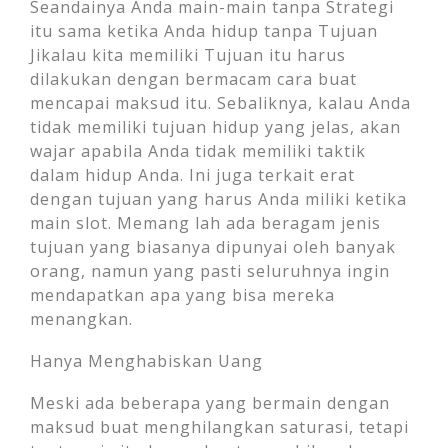
Seandainya Anda main-main tanpa Strategi
itu sama ketika Anda hidup tanpa Tujuan
Jikalau kita memiliki Tujuan itu harus
dilakukan dengan bermacam cara buat
mencapai maksud itu. Sebaliknya, kalau Anda
tidak memiliki tujuan hidup yang jelas, akan
wajar apabila Anda tidak memiliki taktik
dalam hidup Anda. Ini juga terkait erat
dengan tujuan yang harus Anda miliki ketika
main slot. Memang lah ada beragam jenis
tujuan yang biasanya dipunyai oleh banyak
orang, namun yang pasti seluruhnya ingin
mendapatkan apa yang bisa mereka
menangkan.
Hanya Menghabiskan Uang
Meski ada beberapa yang bermain dengan
maksud buat menghilangkan saturasi, tetapi