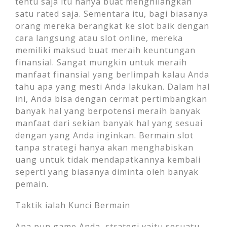
tentu saja itu hanya buat menghilangkan
satu rated saja. Sementara itu, bagi biasanya
orang mereka berangkat ke slot baik dengan
cara langsung atau slot online, mereka
memiliki maksud buat meraih keuntungan
finansial. Sangat mungkin untuk meraih
manfaat finansial yang berlimpah kalau Anda
tahu apa yang mesti Anda lakukan. Dalam hal
ini, Anda bisa dengan cermat pertimbangkan
banyak hal yang berpotensi meraih banyak
manfaat dari sekian banyak hal yang sesuai
dengan yang Anda inginkan. Bermain slot
tanpa strategi hanya akan menghabiskan
uang untuk tidak mendapatkannya kembali
seperti yang biasanya diminta oleh banyak
pemain.
Taktik ialah Kunci Bermain
Apa pun game Anda, strategi yaitu sesuatu