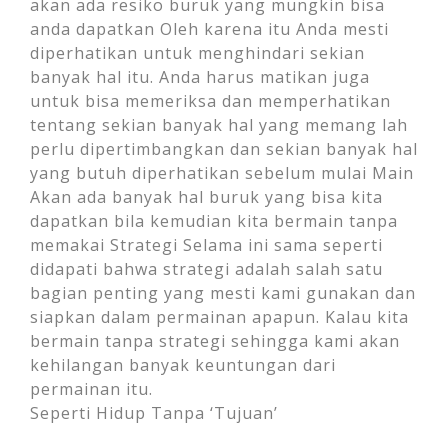
akan ada resiko buruk yang mungkin bisa
anda dapatkan Oleh karena itu Anda mesti
diperhatikan untuk menghindari sekian
banyak hal itu. Anda harus matikan juga
untuk bisa memeriksa dan memperhatikan
tentang sekian banyak hal yang memang lah
perlu dipertimbangkan dan sekian banyak hal
yang butuh diperhatikan sebelum mulai Main
Akan ada banyak hal buruk yang bisa kita
dapatkan bila kemudian kita bermain tanpa
memakai Strategi Selama ini sama seperti
didapati bahwa strategi adalah salah satu
bagian penting yang mesti kami gunakan dan
siapkan dalam permainan apapun. Kalau kita
bermain tanpa strategi sehingga kami akan
kehilangan banyak keuntungan dari
permainan itu.
Seperti Hidup Tanpa ‘Tujuan’