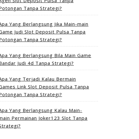
Agen Slot Deposit Pulsa Tanpa
Potongan Tanpa Strategi?
Apa Yang Berlangsung Jika Main-main
Game Judi Slot Deposit Pulsa Tanpa
Potongan Tanpa Strategi?
Apa Yang Berlangsung Bila Main Game
Bandar Judi 4d Tanpa Strategi?
Apa Yang Terjadi Kalau Bermain
Games Link Slot Deposit Pulsa Tanpa
Potongan Tanpa Strategi?
Apa Yang Berlangsung Kalau Main-
main Permainan Joker123 Slot Tanpa
Strategi?