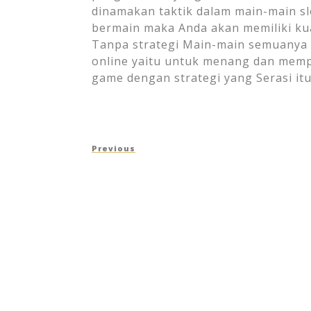
dinamakan taktik dalam main-main slo
bermain maka Anda akan memiliki kua
Tanpa strategi Main-main semuanya t
online yaitu untuk menang dan memp
game dengan strategi yang Serasi i
Post
Previous
Previous
navigation
Post