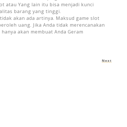
t atau Yang lain itu bisa menjadi kunci
litas barang yang tinggi.
idak akan ada artinya. Maksud game slot
eroleh uang. Jika Anda tidak merencanakan
tu hanya akan membuat Anda Geram
Next
Next
Post