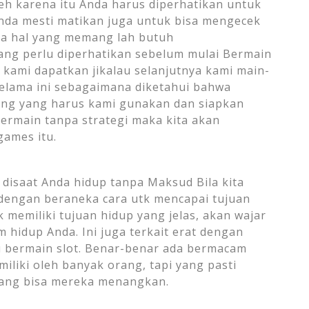
h karena itu Anda harus diperhatikan untuk
Anda mesti matikan juga untuk bisa mengecek
a hal yang memang lah butuh
ang perlu diperhatikan sebelum mulai Bermain
 kami dapatkan jikalau selanjutnya kami main-
elama ini sebagaimana diketahui bahwa
nting yang harus kami gunakan dan siapkan
ermain tanpa strategi maka kita akan
games itu.
 disaat Anda hidup tanpa Maksud Bila kita
 dengan beraneka cara utk mencapai tujuan
k memiliki tujuan hidup yang jelas, akan wajar
am hidup Anda. Ini juga terkait erat dengan
u bermain slot. Benar-benar ada bermacam
iliki oleh banyak orang, tapi yang pasti
yang bisa mereka menangkan.