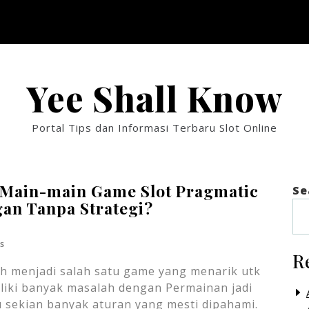
Yee Shall Know
Portal Tips dan Informasi Terbaru Slot Online
 Main-main Game Slot Pragmatic
Se
gan Tanpa Strategi?
s
R
lah menjadi salah satu game yang menarik utk
liki banyak masalah dengan Permainan jadi
u sekian banyak aturan yang mesti dipahami.