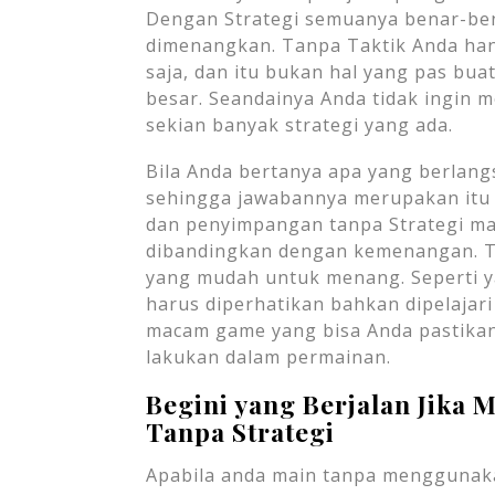
Dengan Strategi semuanya benar-be
dimenangkan. Tanpa Taktik Anda ha
saja, dan itu bukan hal yang pas bua
besar. Seandainya Anda tidak ingin 
sekian banyak strategi yang ada.
Bila Anda bertanya apa yang berlan
sehingga jawabannya merupakan itu b
dan penyimpangan tanpa Strategi m
dibandingkan dengan kemenangan. Ta
yang mudah untuk menang. Seperti y
harus diperhatikan bahkan dipelajari
macam game yang bisa Anda pastika
lakukan dalam permainan.
Begini yang Berjalan Jika 
Tanpa Strategi
Apabila anda main tanpa menggunaka