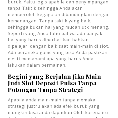
buruk. Yaitu logis apabila dan penyimpangan
tanpa Taktik sehingga Anda akan
memperoleh kegagalan dibandingkan dengan
kemenangan. Tanpa taktik yang baik,
sehingga bukan hal yang mudah utk menang.
Seperti yang Anda tahu bahwa ada banyak
hal yang harus diperhatikan bahkan
dipelajari dengan baik saat main-main di slot.
Ada beraneka game yang bisa Anda pastikan
mesti memahami apa yang harus Anda
lakukan dalam permainan.
Begini yang Berjalan Jika Main
Judi Slot Deposit Pulsa Tanpa
Potongan Tanpa Strategi
Apabila anda main-main tanpa memakai
strategi justru akan ada efek buruk yang
mungkin bisa anda dapatkan Oleh karena itu