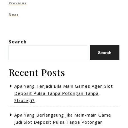
Post
Previous
Previous
navigation
Post
Next
Next
Post
Search
Search
Recent Posts
Apa Yang Terjadi Bila Main Games Agen Slot
Deposit Pulsa Tanpa Potongan Tanpa
Strategi?
Apa Yang Berlangsung Jika Main-main Game
Judi Slot Deposit Pulsa Tanpa Potongan