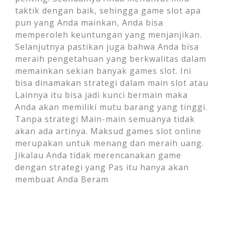
taktik dengan baik, sehingga game slot apa
pun yang Anda mainkan, Anda bisa
memperoleh keuntungan yang menjanjikan.
Selanjutnya pastikan juga bahwa Anda bisa
meraih pengetahuan yang berkwalitas dalam
memainkan sekian banyak games slot. Ini
bisa dinamakan strategi dalam main slot atau
Lainnya itu bisa jadi kunci bermain maka
Anda akan memiliki mutu barang yang tinggi.
Tanpa strategi Main-main semuanya tidak
akan ada artinya. Maksud games slot online
merupakan untuk menang dan meraih uang.
Jikalau Anda tidak merencanakan game
dengan strategi yang Pas itu hanya akan
membuat Anda Beram