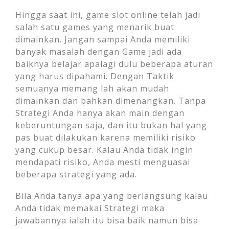
Hingga saat ini, game slot online telah jadi
salah satu games yang menarik buat
dimainkan. Jangan sampai Anda memiliki
banyak masalah dengan Game jadi ada
baiknya belajar apalagi dulu beberapa aturan
yang harus dipahami. Dengan Taktik
semuanya memang lah akan mudah
dimainkan dan bahkan dimenangkan. Tanpa
Strategi Anda hanya akan main dengan
keberuntungan saja, dan itu bukan hal yang
pas buat dilakukan karena memiliki risiko
yang cukup besar. Kalau Anda tidak ingin
mendapati risiko, Anda mesti menguasai
beberapa strategi yang ada.
Bila Anda tanya apa yang berlangsung kalau
Anda tidak memakai Strategi maka
jawabannya ialah itu bisa baik namun bisa