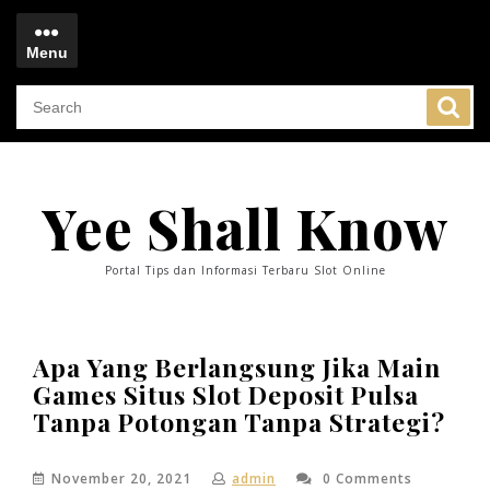
Skip
to
Menu
content
Menu
Yee Shall Know
Portal Tips dan Informasi Terbaru Slot Online
Apa Yang Berlangsung Jika Main
Games Situs Slot Deposit Pulsa
Tanpa Potongan Tanpa Strategi?
November 20, 2021
admin
0 Comments