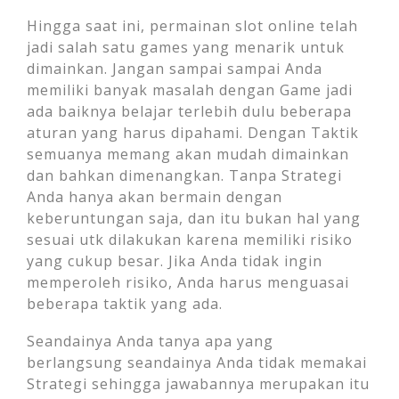
Hingga saat ini, permainan slot online telah
jadi salah satu games yang menarik untuk
dimainkan. Jangan sampai sampai Anda
memiliki banyak masalah dengan Game jadi
ada baiknya belajar terlebih dulu beberapa
aturan yang harus dipahami. Dengan Taktik
semuanya memang akan mudah dimainkan
dan bahkan dimenangkan. Tanpa Strategi
Anda hanya akan bermain dengan
keberuntungan saja, dan itu bukan hal yang
sesuai utk dilakukan karena memiliki risiko
yang cukup besar. Jika Anda tidak ingin
memperoleh risiko, Anda harus menguasai
beberapa taktik yang ada.
Seandainya Anda tanya apa yang
berlangsung seandainya Anda tidak memakai
Strategi sehingga jawabannya merupakan itu