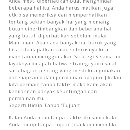
Anda mesti diperhatikan buat menghindari
beberapa hal itu. Anda harus matikan juga
utk bisa memeriksa dan memperhatikan
tentang sekian banyak hal yang memang
butuh dipertimbangkan dan beberapa hal
yang butuh diperhatikan sebelum mulai
Main-main Akan ada banyak hal buruk yang
bisa kita dapatkan kalau seterusnya kita
main tanpa menggunakan Strategi Selama ini
layaknya didapati bahwa strategi yaitu salah
satu bagian penting yang mesti kita gunakan
dan siapkan dalam permainan apapun. Jikalau
kita bermain tanpa taktik maka kami akan
kehilangan banyak keuntungan dari
permainan itu.
Seperti Hidup Tanpa ‘Tujuan’
Kalau Anda main tanpa Taktik itu sama kala
Anda hidup tanpa Tujuan Jika kami memiliki