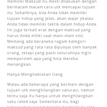
memiliki Maksud itu mesti dilakukan dengan
bermacam macam cara utk mencapai tujuan
itu. Sebaliknya, bila Anda tidak memiliki
tujuan hidup yang jelas, akan wajar jikalau
Anda tidak memiliki taktik dalam hidup Anda.
Ini juga terkait erat dengan maksud yang
harus Anda miliki saat main-main slot.
Memang ada beraneka ragam kategori
maksud yang rata rata dipunyai oleh banyak
orang, tetapi yang pasti seluruhnya ingin
memperoleh apa yang bisa mereka
menangkan.
Hanya Menghabiskan Uang
Walau ada beberapa yang bermain dengan
tujuan utk menghilangkan saturasi, namun
tentu saja itu hanya untuk menghilangkan
satu rated saja. Sementara itu, bagi