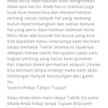
Anda harus diperhatikan buat menghindari
beberapa hal itu. Anda harus matikan juga
buat bisa memeriksa dan memperhatikan
tentang sekian banyak hal yang memang
butuh dipertimbangkan dan sekian banyak
hal yang perlu diperhatikan sebelum mulai
Main Akan ada banyak hal buruk yang bisa
kita dapatkan kalau seterusnya kami bermain
tanpa memakai Taktik Selama ini layaknya
didapati bahwa taktik merupakan salah satu
bagian penting yang harus kami gunakan
dan siapkan dalam permainan apapun. Jikalau
kita bermain tanpa strategi maka kami akan
kehilangan banyak keuntungan dari game
itu.
Seperti Hidup Tanpa ‘Tujuan’
Kalau Anda main-main tanpa Taktik itu sama
dikala Anda hidup tanpa Tujuan Bila kami