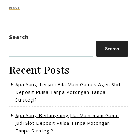
navigation
Post
Next
Next
Post
Search
Search
Recent Posts
Apa Yang Terjadi Bila Main Games Agen Slot
Deposit Pulsa Tanpa Potongan Tanpa
Strategi?
Apa Yang Berlangsung Jika Main-main Game
Judi Slot Deposit Pulsa Tanpa Potongan
Tanpa Strategi?