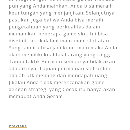
pun yang Anda mainkan, Anda bisa meraih
keuntungan yang menjanjikan. Selanjutnya
pastikan juga bahwa Anda bisa meraih
pengetahuan yang berkualitas dalam
memainkan beberapa game slot. Ini bisa
disebut taktik dalam main-main slot atau
Yang lain itu bisa jadi kunci main maka Anda
akan memiliki kualitas barang yang tinggi.
Tanpa taktik Bermain semuanya tidak akan
ada artinya. Tujuan permainan slot online
adalah utk menang dan mendapati uang.
Jikalau Anda tidak merencanakan game
dengan strategi yang Cocok itu hanya akan
membuat Anda Geram
Post
Previous
Previous