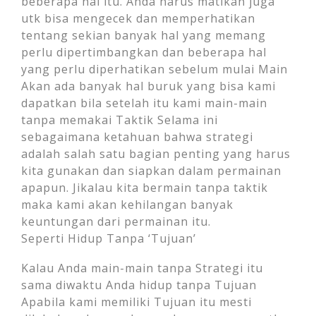
beberapa hal itu. Anda harus matikan juga
utk bisa mengecek dan memperhatikan
tentang sekian banyak hal yang memang
perlu dipertimbangkan dan beberapa hal
yang perlu diperhatikan sebelum mulai Main
Akan ada banyak hal buruk yang bisa kami
dapatkan bila setelah itu kami main-main
tanpa memakai Taktik Selama ini
sebagaimana ketahuan bahwa strategi
adalah salah satu bagian penting yang harus
kita gunakan dan siapkan dalam permainan
apapun. Jikalau kita bermain tanpa taktik
maka kami akan kehilangan banyak
keuntungan dari permainan itu.
Seperti Hidup Tanpa ‘Tujuan’
Kalau Anda main-main tanpa Strategi itu
sama diwaktu Anda hidup tanpa Tujuan
Apabila kami memiliki Tujuan itu mesti