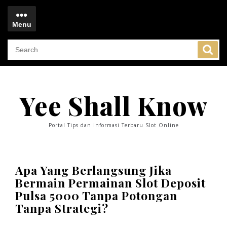
Skip
to
Menu
content
Menu
Yee Shall Know
Portal Tips dan Informasi Terbaru Slot Online
Apa Yang Berlangsung Jika
Bermain Permainan Slot Deposit
Pulsa 5000 Tanpa Potongan
Tanpa Strategi?