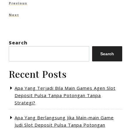
Post
Previous
Previous
navigation
Post
Next
Next
Post
Search
Search
Recent Posts
Apa Yang Terjadi Bila Main Games Agen Slot
Deposit Pulsa Tanpa Potongan Tanpa
Strategi?
Apa Yang Berlangsung Jika Main-main Game
Judi Slot Deposit Pulsa Tanpa Potongan