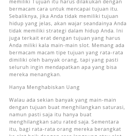
memiliki Tujuan itu harus dilakukan dengan
bermacam cara untuk mencapai tujuan itu.
Sebaliknya, jika Anda tidak memiliki tujuan
hidup yang jelas, akan wajar seandainya Anda
tidak memiliki strategi dalam hidup Anda. Ini
juga terkait erat dengan tujuan yang harus
Anda miliki kala main-main slot. Memang ada
bermacam macam tipe tujuan yang rata-rata
dimiliki oleh banyak orang, tapi yang pasti
seluruh ingin mendapatkan apa yang bisa
mereka menangkan.
Hanya Menghabiskan Uang
Walau ada sekian banyak yang main-main
dengan tujuan buat menghilangkan saturasi,
namun pasti saja itu hanya buat
menghilangkan satu rated saja. Sementara
itu, bagi rata-rata orang mereka berangkat