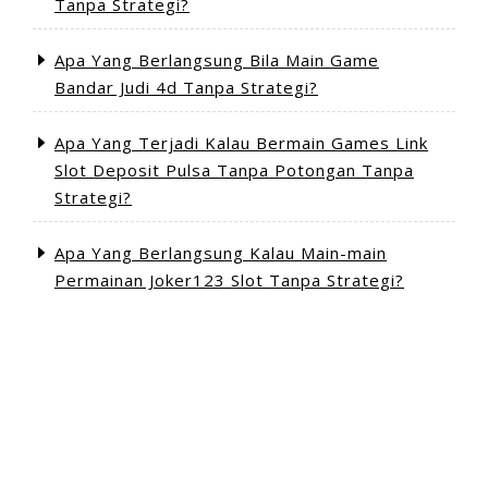
Tanpa Strategi?
Apa Yang Berlangsung Bila Main Game
Bandar Judi 4d Tanpa Strategi?
Apa Yang Terjadi Kalau Bermain Games Link
Slot Deposit Pulsa Tanpa Potongan Tanpa
Strategi?
Apa Yang Berlangsung Kalau Main-main
Permainan Joker123 Slot Tanpa Strategi?