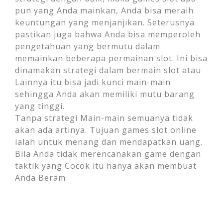
pun yang Anda mainkan, Anda bisa meraih
keuntungan yang menjanjikan. Seterusnya
pastikan juga bahwa Anda bisa memperoleh
pengetahuan yang bermutu dalam
memainkan beberapa permainan slot. Ini bisa
dinamakan strategi dalam bermain slot atau
Lainnya itu bisa jadi kunci main-main
sehingga Anda akan memiliki mutu barang
yang tinggi.
Tanpa strategi Main-main semuanya tidak
akan ada artinya. Tujuan games slot online
ialah untuk menang dan mendapatkan uang.
Bila Anda tidak merencanakan game dengan
taktik yang Cocok itu hanya akan membuat
Anda Beram