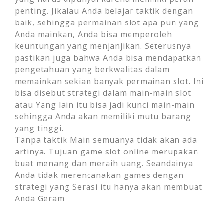
penting. Jikalau Anda belajar taktik dengan
baik, sehingga permainan slot apa pun yang
Anda mainkan, Anda bisa memperoleh
keuntungan yang menjanjikan. Seterusnya
pastikan juga bahwa Anda bisa mendapatkan
pengetahuan yang berkwalitas dalam
memainkan sekian banyak permainan slot. Ini
bisa disebut strategi dalam main-main slot
atau Yang lain itu bisa jadi kunci main-main
sehingga Anda akan memiliki mutu barang
yang tinggi.
Tanpa taktik Main semuanya tidak akan ada
artinya. Tujuan game slot online merupakan
buat menang dan meraih uang. Seandainya
Anda tidak merencanakan games dengan
strategi yang Serasi itu hanya akan membuat
Anda Geram