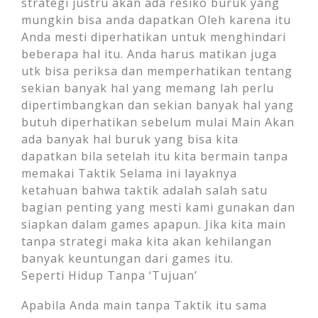
strategi justru akan ada resiko buruk yang
mungkin bisa anda dapatkan Oleh karena itu
Anda mesti diperhatikan untuk menghindari
beberapa hal itu. Anda harus matikan juga
utk bisa periksa dan memperhatikan tentang
sekian banyak hal yang memang lah perlu
dipertimbangkan dan sekian banyak hal yang
butuh diperhatikan sebelum mulai Main Akan
ada banyak hal buruk yang bisa kita
dapatkan bila setelah itu kita bermain tanpa
memakai Taktik Selama ini layaknya
ketahuan bahwa taktik adalah salah satu
bagian penting yang mesti kami gunakan dan
siapkan dalam games apapun. Jika kita main
tanpa strategi maka kita akan kehilangan
banyak keuntungan dari games itu.
Seperti Hidup Tanpa ‘Tujuan’
Apabila Anda main tanpa Taktik itu sama