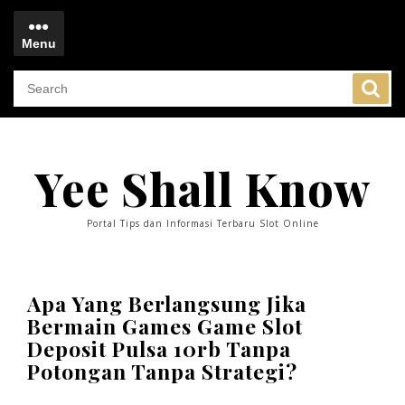
Skip
to
Menu
content
Menu
Yee Shall Know
Portal Tips dan Informasi Terbaru Slot Online
Apa Yang Berlangsung Jika
Bermain Games Game Slot
Deposit Pulsa 10rb Tanpa
Potongan Tanpa Strategi?