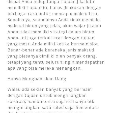
disaat Anda hidup tanpa Tujuan Jika kita
memiliki Tujuan itu harus dilakukan dengan
berbagai cara untuk mencapai maksud itu.
Sebaliknya, seandainya Anda tidak memiliki
maksud hidup yang jelas, akan wajar jikalau
Anda tidak memiliki strategi dalam hidup
Anda. Ini juga terkait erat dengan tujuan
yang mesti Anda miliki ketika bermain slot.
Benar-benar ada beraneka jenis maksud
yang biasanya dimiliki oleh banyak orang,
tetapi yang tentu seluruh ingin mendapatkan
apa yang bisa mereka menangkan.
Hanya Menghabiskan Uang
Walau ada sekian banyak yang bermain
dengan tujuan untuk menghilangkan
saturasi, namun tentu saja itu hanya utk
menghilangkan satu rated saja. Sementara