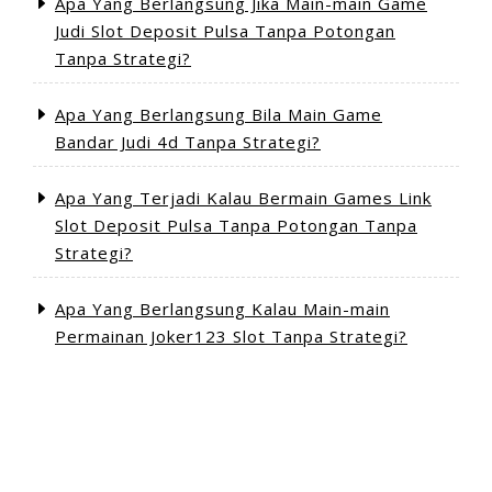
Apa Yang Berlangsung Jika Main-main Game
Judi Slot Deposit Pulsa Tanpa Potongan
Tanpa Strategi?
Apa Yang Berlangsung Bila Main Game
Bandar Judi 4d Tanpa Strategi?
Apa Yang Terjadi Kalau Bermain Games Link
Slot Deposit Pulsa Tanpa Potongan Tanpa
Strategi?
Apa Yang Berlangsung Kalau Main-main
Permainan Joker123 Slot Tanpa Strategi?