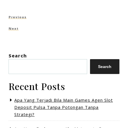
Post
Previous
Previous
navigation
Post
Next
Next
Post
Search
Search
Recent Posts
Apa Yang Terjadi Bila Main Games Agen Slot
Deposit Pulsa Tanpa Potongan Tanpa
Strategi?