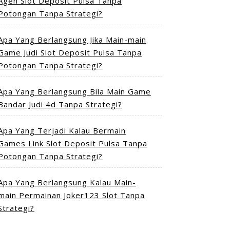
Agen Slot Deposit Pulsa Tanpa
Potongan Tanpa Strategi?
Apa Yang Berlangsung Jika Main-main
Game Judi Slot Deposit Pulsa Tanpa
Potongan Tanpa Strategi?
Apa Yang Berlangsung Bila Main Game
Bandar Judi 4d Tanpa Strategi?
Apa Yang Terjadi Kalau Bermain
Games Link Slot Deposit Pulsa Tanpa
Potongan Tanpa Strategi?
Apa Yang Berlangsung Kalau Main-
main Permainan Joker123 Slot Tanpa
Strategi?