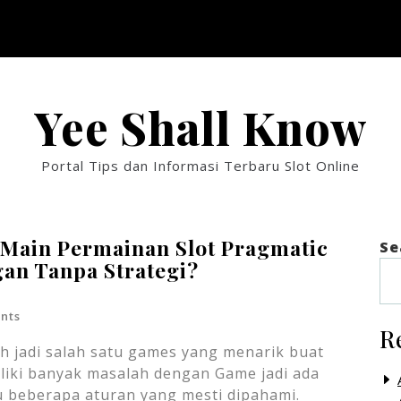
Yee Shall Know
Portal Tips dan Informasi Terbaru Slot Online
 Main Permainan Slot Pragmatic
Se
gan Tanpa Strategi?
nts
R
lah jadi salah satu games yang menarik buat
liki banyak masalah dengan Game jadi ada
u beberapa aturan yang mesti dipahami.