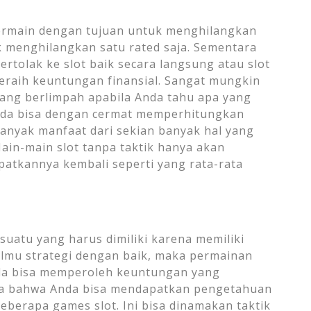
ermain dengan tujuan untuk menghilangkan
utk menghilangkan satu rated saja. Sementara
rtolak ke slot baik secara langsung atau slot
meraih keuntungan finansial. Sangat mungkin
yang berlimpah apabila Anda tahu apa yang
Anda bisa dengan cermat memperhitungkan
anyak manfaat dari sekian banyak hal yang
ain-main slot tanpa taktik hanya akan
atkannya kembali seperti yang rata-rata
suatu yang harus dimiliki karena memiliki
ilmu strategi dengan baik, maka permainan
nda bisa memperoleh keuntungan yang
juga bahwa Anda bisa mendapatkan pengetahuan
berapa games slot. Ini bisa dinamakan taktik