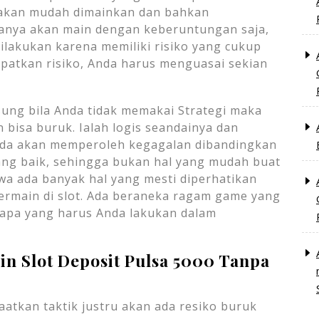
akan mudah dimainkan dan bahkan
anya akan main dengan keberuntungan saja,
ilakukan karena memiliki risiko yang cukup
apatkan risiko, Anda harus menguasai sekian
sung bila Anda tidak memakai Strategi maka
 bisa buruk. Ialah logis seandainya dan
da akan memperoleh kegagalan dibandingkan
ng baik, sehingga bukan hal yang mudah buat
a ada banyak hal yang mesti diperhatikan
bermain di slot. Ada beraneka ragam game yang
 apa yang harus Anda lakukan dalam
ain Slot Deposit Pulsa 5000 Tanpa
tkan taktik justru akan ada resiko buruk