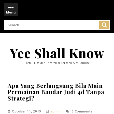
Skip
to
Menu
content
Menu
Yee Shall Know
Portal Tips dan Informasi Terbaru Slot Online
Apa Yang Berlangsung Bila Main
Permainan Bandar Judi 4d Tanpa
Strategi?
October 11, 2019
admin
0 Comments