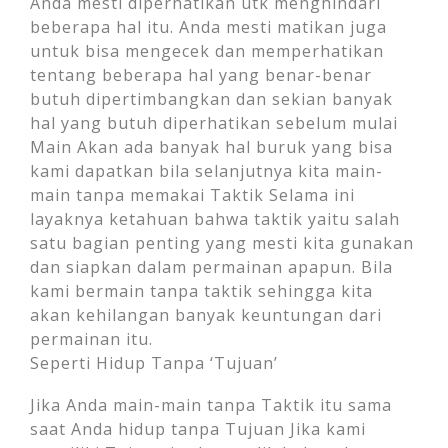
Anda mesti diperhatikan utk menghindari
beberapa hal itu. Anda mesti matikan juga
untuk bisa mengecek dan memperhatikan
tentang beberapa hal yang benar-benar
butuh dipertimbangkan dan sekian banyak
hal yang butuh diperhatikan sebelum mulai
Main Akan ada banyak hal buruk yang bisa
kami dapatkan bila selanjutnya kita main-
main tanpa memakai Taktik Selama ini
layaknya ketahuan bahwa taktik yaitu salah
satu bagian penting yang mesti kita gunakan
dan siapkan dalam permainan apapun. Bila
kami bermain tanpa taktik sehingga kita
akan kehilangan banyak keuntungan dari
permainan itu.
Seperti Hidup Tanpa ‘Tujuan’
Jika Anda main-main tanpa Taktik itu sama
saat Anda hidup tanpa Tujuan Jika kami