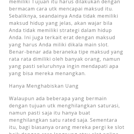
memiliki Tujuan itu harus dilakukan dengan
bermacam cara utk mencapai maksud itu.
Sebaliknya, seandainya Anda tidak memiliki
maksud hidup yang jelas, akan wajar bila
Anda tidak memiliki strategi dalam hidup
Anda. Ini juga terkait erat dengan maksud
yang harus Anda miliki dikala main slot.
Benar-benar ada beraneka tipe maksud yang
rata rata dimiliki oleh banyak orang, namun
yang pasti seluruhnya ingin mendapati apa
yang bisa mereka menangkan.
Hanya Menghabiskan Uang
Walaupun ada beberapa yang bermain
dengan tujuan utk menghilangkan saturasi,
namun pasti saja itu hanya buat
menghilangkan satu rated saja. Sementara
itu, bagi biasanya orang mereka pergi ke slot