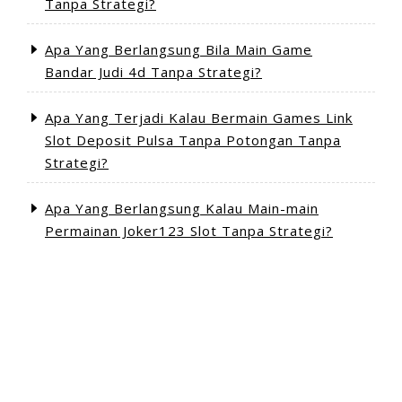
Tanpa Strategi?
Apa Yang Berlangsung Bila Main Game
Bandar Judi 4d Tanpa Strategi?
Apa Yang Terjadi Kalau Bermain Games Link
Slot Deposit Pulsa Tanpa Potongan Tanpa
Strategi?
Apa Yang Berlangsung Kalau Main-main
Permainan Joker123 Slot Tanpa Strategi?