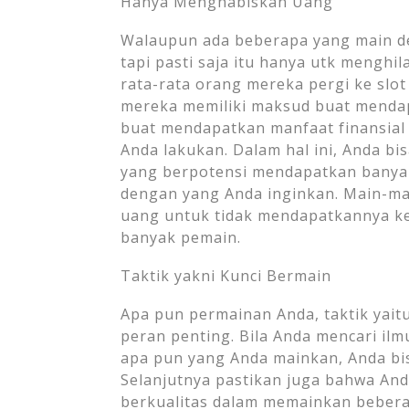
Hanya Menghabiskan Uang
Walaupun ada beberapa yang main de
tapi pasti saja itu hanya utk menghil
rata-rata orang mereka pergi ke slot
mereka memiliki maksud buat mendap
buat mendapatkan manfaat finansial 
Anda lakukan. Dalam hal ini, Anda b
yang berpotensi mendapatkan banyak
dengan yang Anda inginkan. Main-ma
uang untuk tidak mendapatkannya kem
banyak pemain.
Taktik yakni Kunci Bermain
Apa pun permainan Anda, taktik yaitu
peran penting. Bila Anda mencari ilm
apa pun yang Anda mainkan, Anda bi
Selanjutnya pastikan juga bahwa An
berkualitas dalam memainkan beberapa