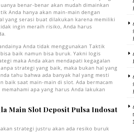
emuanya benar-benar akan mudah dimainkan
tik Anda hanya akan main-main dengan
l yang serasi buat dilakukan karena memiliki
tidak ingin meraih risiko, Anda harus
da.
eandainya Anda tidak menggunakan Taktik
isa baik namun bisa buruk. Yakni logis
ategi maka Anda akan mendapati kegagalan
npa strategi yang baik, maka bukan hal yang
nda tahu bahwa ada banyak hal yang mesti
n baik saat main-main di slot. Ada bermacam
i memahami apa yang harus Anda lakukan
la Main Slot Deposit Pulsa Indosat
kan strategi justru akan ada resiko buruk