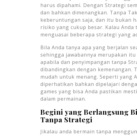
harus dipahami. Dengan Strategi s
dan bahkan dimenangkan. Tanpa Tak
keberuntungan saja, dan itu bukan ha
risiko yang cukup besar. Kalau Anda 
menguasai beberapa strategi yang a
Bila Anda tanya apa yang berjalan s
sehingga jawabannya merupakan itu b
apabila dan penyimpangan tanpa Str
dibandingkan dengan kemenangan. Ta
mudah untuk menang. Seperti yang A
diperhatikan bahkan dipelajari denga
games yang bisa Anda pastikan mest
dalam permainan.
Begini yang Berlangsung Bi
Tanpa Strategi
Jikalau anda bermain tanpa mengguna