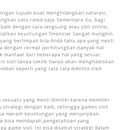
ngan tujuan buat menghilangkan saturasi,
angkan satu rated saja. Sementara itu, bagi
 baik dengan cara langsung atau slot online,
atkan keuntungan finansial. Sangat mungkin
yang berlimpah bila Anda tahu apa yang mesti
isa dengan cermat perhitungkan banyak hal
 manfaat dari beberapa hal yang sesuai
in slot tanpa taktik hanya akan menghabiskan
bali seperti yang rata rata diminta oleh
 sesuatu yang mesti dimiliki karena memiliki
u strategi dengan baik, sehingga games slot
sa meraih keuntungan yang menjanjikan.
da bisa mendapati pengetahuan yang
 game slot. Ini bisa disebut strategi dalam