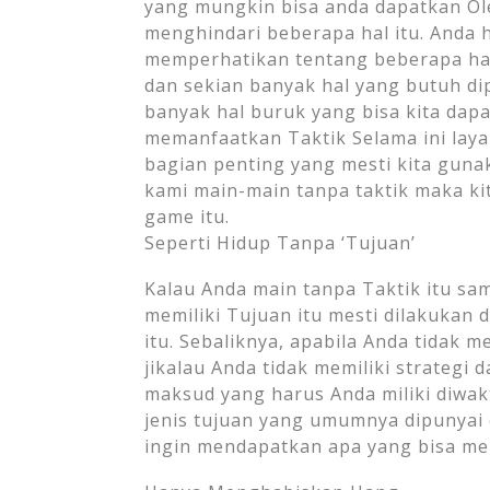
yang mungkin bisa anda dapatkan Ole
menghindari beberapa hal itu. Anda 
memperhatikan tentang beberapa ha
dan sekian banyak hal yang butuh di
banyak hal buruk yang bisa kita dapa
memanfaatkan Taktik Selama ini laya
bagian penting yang mesti kita gun
kami main-main tanpa taktik maka ki
game itu.
Seperti Hidup Tanpa ‘Tujuan’
Kalau Anda main tanpa Taktik itu sa
memiliki Tujuan itu mesti dilakukan
itu. Sebaliknya, apabila Anda tidak m
jikalau Anda tidak memiliki strategi 
maksud yang harus Anda miliki diwa
jenis tujuan yang umumnya dipunyai 
ingin mendapatkan apa yang bisa m