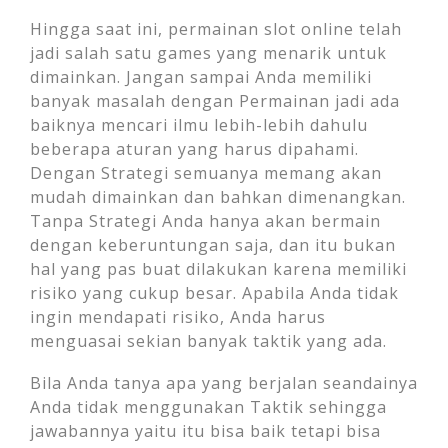
Hingga saat ini, permainan slot online telah
jadi salah satu games yang menarik untuk
dimainkan. Jangan sampai Anda memiliki
banyak masalah dengan Permainan jadi ada
baiknya mencari ilmu lebih-lebih dahulu
beberapa aturan yang harus dipahami.
Dengan Strategi semuanya memang akan
mudah dimainkan dan bahkan dimenangkan.
Tanpa Strategi Anda hanya akan bermain
dengan keberuntungan saja, dan itu bukan
hal yang pas buat dilakukan karena memiliki
risiko yang cukup besar. Apabila Anda tidak
ingin mendapati risiko, Anda harus
menguasai sekian banyak taktik yang ada.
Bila Anda tanya apa yang berjalan seandainya
Anda tidak menggunakan Taktik sehingga
jawabannya yaitu itu bisa baik tetapi bisa