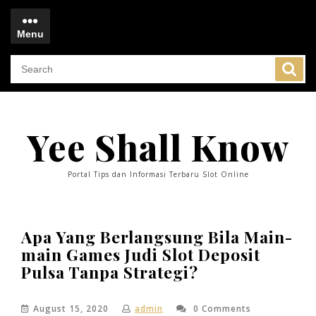
Skip
to
Menu
content
Menu
Yee Shall Know
Portal Tips dan Informasi Terbaru Slot Online
Apa Yang Berlangsung Bila Main-
main Games Judi Slot Deposit
Pulsa Tanpa Strategi?
August 15, 2020
admin
0 Comments