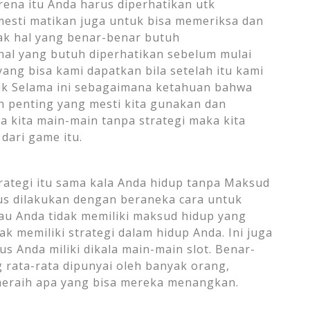
ena itu Anda harus diperhatikan utk
mesti matikan juga untuk bisa memeriksa dan
k hal yang benar-benar butuh
hal yang butuh diperhatikan sebelum mulai
ang bisa kami dapatkan bila setelah itu kami
k Selama ini sebagaimana ketahuan bahwa
n penting yang mesti kita gunakan dan
a kita main-main tanpa strategi maka kita
dari game itu.
rategi itu sama kala Anda hidup tanpa Maksud
rus dilakukan dengan beraneka cara untuk
lau Anda tidak memiliki maksud hidup yang
ak memiliki strategi dalam hidup Anda. Ini juga
s Anda miliki dikala main-main slot. Benar-
 rata-rata dipunyai oleh banyak orang,
meraih apa yang bisa mereka menangkan.