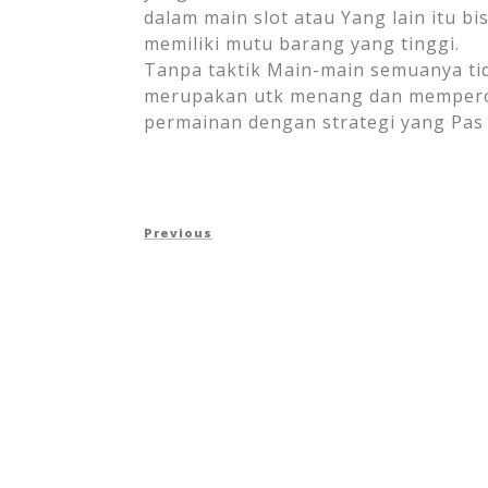
dalam main slot atau Yang lain itu b
memiliki mutu barang yang tinggi.
Tanpa taktik Main-main semuanya tid
merupakan utk menang dan memperol
permainan dengan strategi yang Pa
Post
Previous
Previous
navigation
Post