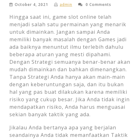
October 4, 2021
admin
0 Comments
Hingga saat ini, game slot online telah
menjadi salah satu permainan yang menarik
untuk dimainkan. Jangan sampai Anda
memiliki banyak masalah dengan Games jadi
ada baiknya menuntut ilmu terlebih dahulu
beberapa aturan yang mesti dipahami.
Dengan Strategi semuanya benar-benar akan
mudah dimainkan dan bahkan dimenangkan.
Tanpa Strategi Anda hanya akan main-main
dengan keberuntungan saja, dan itu bukan
hal yang pas buat dilakukan karena memiliki
risiko yang cukup besar. Jika Anda tidak ingin
mendapatkan risiko, Anda harus menguasai
sekian banyak taktik yang ada.
Jikalau Anda bertanya apa yang berjalan
seandainya Anda tidak memanfaatkan Taktik