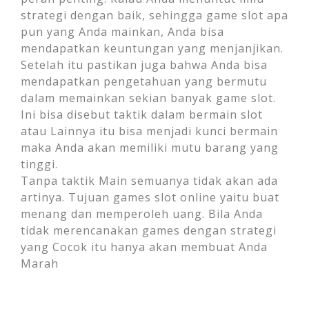
strategi dengan baik, sehingga game slot apa
pun yang Anda mainkan, Anda bisa
mendapatkan keuntungan yang menjanjikan.
Setelah itu pastikan juga bahwa Anda bisa
mendapatkan pengetahuan yang bermutu
dalam memainkan sekian banyak game slot.
Ini bisa disebut taktik dalam bermain slot
atau Lainnya itu bisa menjadi kunci bermain
maka Anda akan memiliki mutu barang yang
tinggi.
Tanpa taktik Main semuanya tidak akan ada
artinya. Tujuan games slot online yaitu buat
menang dan memperoleh uang. Bila Anda
tidak merencanakan games dengan strategi
yang Cocok itu hanya akan membuat Anda
Marah