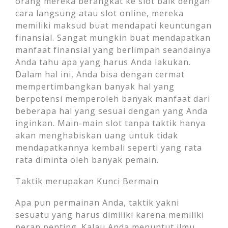
orang mereka berangkat ke slot baik dengan
cara langsung atau slot online, mereka
memiliki maksud buat mendapati keuntungan
finansial. Sangat mungkin buat mendapatkan
manfaat finansial yang berlimpah seandainya
Anda tahu apa yang harus Anda lakukan.
Dalam hal ini, Anda bisa dengan cermat
mempertimbangkan banyak hal yang
berpotensi memperoleh banyak manfaat dari
beberapa hal yang sesuai dengan yang Anda
inginkan. Main-main slot tanpa taktik hanya
akan menghabiskan uang untuk tidak
mendapatkannya kembali seperti yang rata
rata diminta oleh banyak pemain.
Taktik merupakan Kunci Bermain
Apa pun permainan Anda, taktik yakni
sesuatu yang harus dimiliki karena memiliki
peran penting. Kalau Anda menuntut ilmu