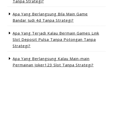
Tanpa Strategi?
Apa Yang Berlangsung Bila Main Game
Bandar Judi 4d Tanpa Strategi?
Apa Yang Terjadi Kalau Bermain Games Link
Slot Deposit Pulsa Tanpa Potongan Tanpa
Strategi?
Apa Yang Berlangsung Kalau Main-main
Permainan Joker123 Slot Tanpa Strategi?