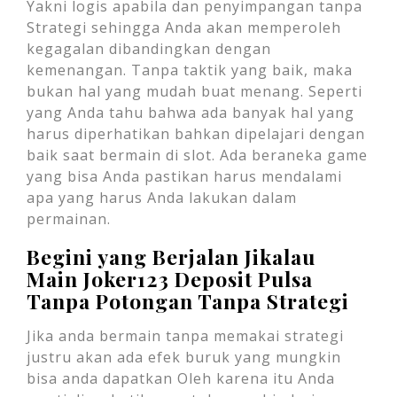
Yakni logis apabila dan penyimpangan tanpa
Strategi sehingga Anda akan memperoleh
kegagalan dibandingkan dengan
kemenangan. Tanpa taktik yang baik, maka
bukan hal yang mudah buat menang. Seperti
yang Anda tahu bahwa ada banyak hal yang
harus diperhatikan bahkan dipelajari dengan
baik saat bermain di slot. Ada beraneka game
yang bisa Anda pastikan harus mendalami
apa yang harus Anda lakukan dalam
permainan.
Begini yang Berjalan Jikalau
Main Joker123 Deposit Pulsa
Tanpa Potongan Tanpa Strategi
Jika anda bermain tanpa memakai strategi
justru akan ada efek buruk yang mungkin
bisa anda dapatkan Oleh karena itu Anda