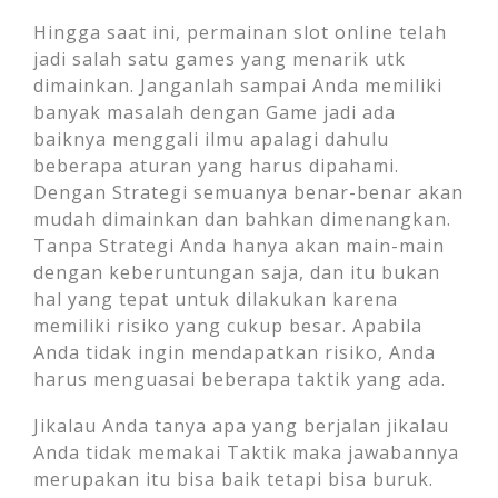
Hingga saat ini, permainan slot online telah
jadi salah satu games yang menarik utk
dimainkan. Janganlah sampai Anda memiliki
banyak masalah dengan Game jadi ada
baiknya menggali ilmu apalagi dahulu
beberapa aturan yang harus dipahami.
Dengan Strategi semuanya benar-benar akan
mudah dimainkan dan bahkan dimenangkan.
Tanpa Strategi Anda hanya akan main-main
dengan keberuntungan saja, dan itu bukan
hal yang tepat untuk dilakukan karena
memiliki risiko yang cukup besar. Apabila
Anda tidak ingin mendapatkan risiko, Anda
harus menguasai beberapa taktik yang ada.
Jikalau Anda tanya apa yang berjalan jikalau
Anda tidak memakai Taktik maka jawabannya
merupakan itu bisa baik tetapi bisa buruk.