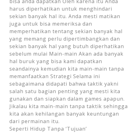
bisa anda dapatkan Oleh karena itu Anda
harus diperhatikan untuk menghindari
sekian banyak hal itu. Anda mesti matikan
juga untuk bisa memeriksa dan
memperhatikan tentang sekian banyak hal
yang memang perlu dipertimbangkan dan
sekian banyak hal yang butuh diperhatikan
sebelum mulai Main-main Akan ada banyak
hal buruk yang bisa kami dapatkan
seandainya kemudian kita main-main tanpa
memanfaatkan Strategi Selama ini
sebagaimana didapati bahwa taktik yakni
salah satu bagian penting yang mesti kita
gunakan dan siapkan dalam games apapun.
Jikalau kita main-main tanpa taktik sehingga
kita akan kehilangan banyak keuntungan
dari permainan itu.
Seperti Hidup Tanpa ‘Tujuan’