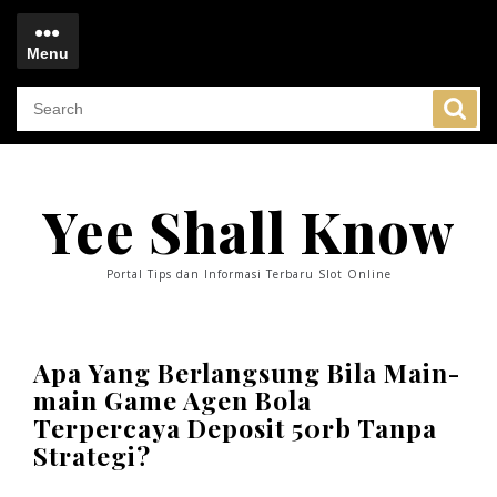
Skip
to
Menu
content
Menu
Yee Shall Know
Portal Tips dan Informasi Terbaru Slot Online
Apa Yang Berlangsung Bila Main-
main Game Agen Bola
Terpercaya Deposit 50rb Tanpa
Strategi?