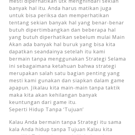
mesti diperhatikan utk menghindari sekian
banyak hal itu. Anda harus matikan juga
untuk bisa periksa dan memperhatikan
tentang sekian banyak hal yang benar-benar
butuh dipertimbangkan dan beberapa hal
yang butuh diperhatikan sebelum mulai Main
Akan ada banyak hal buruk yang bisa kita
dapatkan seandainya setelah itu kami
bermain tanpa menggunakan Strategi Selama
ini sebagaimana ketahuan bahwa strategi
merupakan salah satu bagian penting yang
mesti kami gunakan dan siapkan dalam game
apapun. Jikalau kita main-main tanpa taktik
maka kita akan kehilangan banyak
keuntungan dari game itu.
Seperti Hidup Tanpa ‘Tujuan’
Kalau Anda bermain tanpa Strategi itu sama
kala Anda hidup tanpa Tujuan Kalau kita