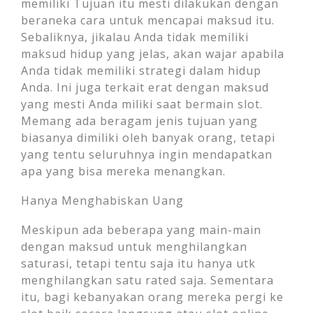
memiliki Tujuan itu mesti dilakukan dengan
beraneka cara untuk mencapai maksud itu.
Sebaliknya, jikalau Anda tidak memiliki
maksud hidup yang jelas, akan wajar apabila
Anda tidak memiliki strategi dalam hidup
Anda. Ini juga terkait erat dengan maksud
yang mesti Anda miliki saat bermain slot.
Memang ada beragam jenis tujuan yang
biasanya dimiliki oleh banyak orang, tetapi
yang tentu seluruhnya ingin mendapatkan
apa yang bisa mereka menangkan.
Hanya Menghabiskan Uang
Meskipun ada beberapa yang main-main
dengan maksud untuk menghilangkan
saturasi, tetapi tentu saja itu hanya utk
menghilangkan satu rated saja. Sementara
itu, bagi kebanyakan orang mereka pergi ke