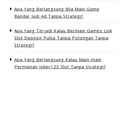
Apa Yang Berlangsung Bila Main Game
Bandar Judi 4d Tanpa Strategi?
Apa Yang Terjadi Kalau Bermain Games Link
Slot Deposit Pulsa Tanpa Potongan Tanpa
Strategi?
Apa Yang Berlangsung Kalau Main-main
Permainan Joker123 Slot Tanpa Strategi?