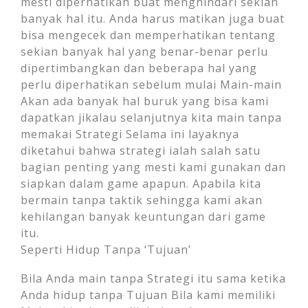
mesti diperhatikan buat menghindari sekian
banyak hal itu. Anda harus matikan juga buat
bisa mengecek dan memperhatikan tentang
sekian banyak hal yang benar-benar perlu
dipertimbangkan dan beberapa hal yang
perlu diperhatikan sebelum mulai Main-main
Akan ada banyak hal buruk yang bisa kami
dapatkan jikalau selanjutnya kita main tanpa
memakai Strategi Selama ini layaknya
diketahui bahwa strategi ialah salah satu
bagian penting yang mesti kami gunakan dan
siapkan dalam game apapun. Apabila kita
bermain tanpa taktik sehingga kami akan
kehilangan banyak keuntungan dari game
itu.
Seperti Hidup Tanpa ‘Tujuan’
Bila Anda main tanpa Strategi itu sama ketika
Anda hidup tanpa Tujuan Bila kami memiliki