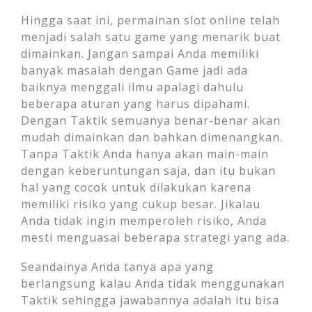
Hingga saat ini, permainan slot online telah
menjadi salah satu game yang menarik buat
dimainkan. Jangan sampai Anda memiliki
banyak masalah dengan Game jadi ada
baiknya menggali ilmu apalagi dahulu
beberapa aturan yang harus dipahami.
Dengan Taktik semuanya benar-benar akan
mudah dimainkan dan bahkan dimenangkan.
Tanpa Taktik Anda hanya akan main-main
dengan keberuntungan saja, dan itu bukan
hal yang cocok untuk dilakukan karena
memiliki risiko yang cukup besar. Jikalau
Anda tidak ingin memperoleh risiko, Anda
mesti menguasai beberapa strategi yang ada.
Seandainya Anda tanya apa yang
berlangsung kalau Anda tidak menggunakan
Taktik sehingga jawabannya adalah itu bisa