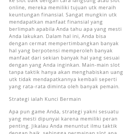
ke slot baik dengan cara langsung atau slot
online, mereka memiliki tujuan utk meraih
keuntungan finansial. Sangat mungkin utk
mendapatkan manfaat finansial yang
berlimpah apabila Anda tahu apa yang mesti
Anda lakukan. Dalam hal ini, Anda bisa
dengan cermat mempertimbangkan banyak
hal yang berpotensi memperoleh banyak
manfaat dari sekian banyak hal yang sesuai
dengan yang Anda inginkan. Main-main slot
tanpa taktik hanya akan menghabiskan uang
utk tidak mendapatkannya kembali seperti
yang rata-rata diminta oleh banyak pemain.
Strategi ialah Kunci Bermain
Apa pun game Anda, strategi yakni sesuatu
yang mesti dipunyai karena memiliki peran
penting. Jikalau Anda menuntut ilmu taktik
dengan baik, sehingga permainan slot apa