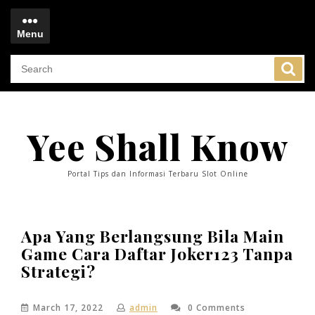
Skip
to
Menu
content
Menu
Yee Shall Know
Portal Tips dan Informasi Terbaru Slot Online
Apa Yang Berlangsung Bila Main
Game Cara Daftar Joker123 Tanpa
Strategi?
March 17, 2022
admin
0 Comments