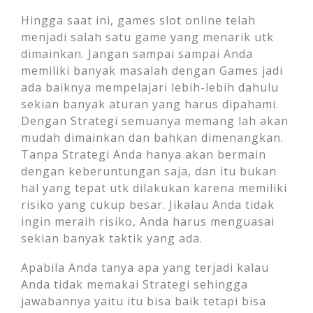
Hingga saat ini, games slot online telah
menjadi salah satu game yang menarik utk
dimainkan. Jangan sampai sampai Anda
memiliki banyak masalah dengan Games jadi
ada baiknya mempelajari lebih-lebih dahulu
sekian banyak aturan yang harus dipahami.
Dengan Strategi semuanya memang lah akan
mudah dimainkan dan bahkan dimenangkan.
Tanpa Strategi Anda hanya akan bermain
dengan keberuntungan saja, dan itu bukan
hal yang tepat utk dilakukan karena memiliki
risiko yang cukup besar. Jikalau Anda tidak
ingin meraih risiko, Anda harus menguasai
sekian banyak taktik yang ada.
Apabila Anda tanya apa yang terjadi kalau
Anda tidak memakai Strategi sehingga
jawabannya yaitu itu bisa baik tetapi bisa