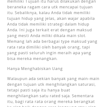
memiliki Tujuan itu harus dilakukan dengan
beraneka ragam cara utk mencapai tujuan
itu. Sebaliknya, kalau Anda tidak memiliki
tujuan hidup yang jelas, akan wajar apabila
Anda tidak memiliki strategi dalam hidup
Anda. Ini juga terkait erat dengan maksud
yang mesti Anda miliki dikala main slot.
Memang lah ada berbagai type maksud yang
rata rata dimiliki oleh banyak orang, tapi
yang pasti seluruh ingin meraih apa yang
bisa mereka menangkan.
Hanya Menghabiskan Uang
Walaupun ada sekian banyak yang main-main
dengan tujuan utk menghilangkan saturasi,
tetapi pasti saja itu hanya buat
menghilangkan satu rated saja. Sementara
itu, bagi rata rata orang mereka berangkat