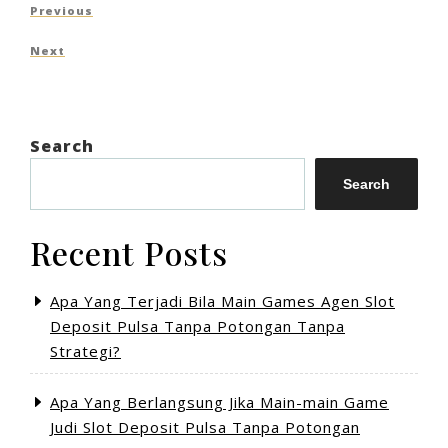
Post
Previous
Previous
navigation
Post
Next
Next
Post
Search
Search
Recent Posts
Apa Yang Terjadi Bila Main Games Agen Slot
Deposit Pulsa Tanpa Potongan Tanpa
Strategi?
Apa Yang Berlangsung Jika Main-main Game
Judi Slot Deposit Pulsa Tanpa Potongan