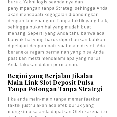
buruk. Yakni logis seandainya dan
penyimpangan tanpa Strategi sehingga Anda
akan mendapati kegagalan dibandingkan
dengan kemenangan. Tanpa taktik yang baik,
sehingga bukan hal yang mudah buat
menang. Seperti yang Anda tahu bahwa ada
banyak hal yang harus diperhatikan bahkan
dipelajari dengan baik saat main di slot. Ada
beraneka ragam permainan yang bisa Anda
pastikan mesti mendalami apa yang harus
Anda lakukan dalam permainan.
Begini yang Berjalan Jikalau
Main Link Slot Deposit Pulsa
Tanpa Potongan Tanpa Strategi
Jika anda main-main tanpa memanfaatkan
taktik justru akan ada efek buruk yang
mungkin bisa anda dapatkan Oleh karena itu