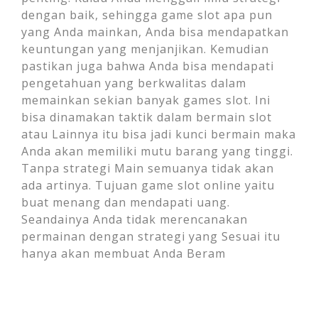
dengan baik, sehingga game slot apa pun
yang Anda mainkan, Anda bisa mendapatkan
keuntungan yang menjanjikan. Kemudian
pastikan juga bahwa Anda bisa mendapati
pengetahuan yang berkwalitas dalam
memainkan sekian banyak games slot. Ini
bisa dinamakan taktik dalam bermain slot
atau Lainnya itu bisa jadi kunci bermain maka
Anda akan memiliki mutu barang yang tinggi.
Tanpa strategi Main semuanya tidak akan
ada artinya. Tujuan game slot online yaitu
buat menang dan mendapati uang.
Seandainya Anda tidak merencanakan
permainan dengan strategi yang Sesuai itu
hanya akan membuat Anda Beram