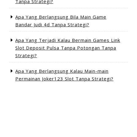
Tanpa Strategi?
Apa Yang Berlangsung Bila Main Game
Bandar Judi 4d Tanpa Strategi?
Apa Yang Terjadi Kalau Bermain Games Link
Slot Deposit Pulsa Tanpa Potongan Tanpa
Strategi?
Apa Yang Berlangsung Kalau Main-main
Permainan Joker123 Slot Tanpa Strategi?