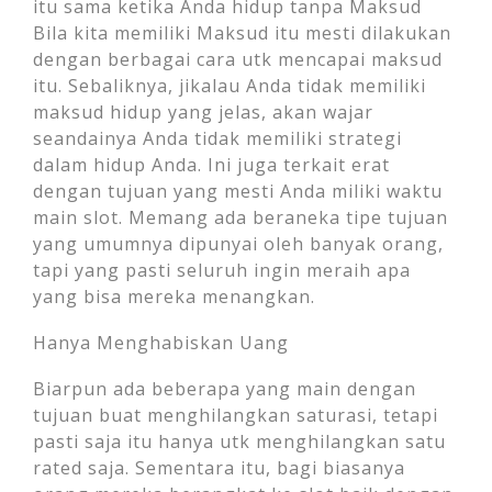
itu sama ketika Anda hidup tanpa Maksud
Bila kita memiliki Maksud itu mesti dilakukan
dengan berbagai cara utk mencapai maksud
itu. Sebaliknya, jikalau Anda tidak memiliki
maksud hidup yang jelas, akan wajar
seandainya Anda tidak memiliki strategi
dalam hidup Anda. Ini juga terkait erat
dengan tujuan yang mesti Anda miliki waktu
main slot. Memang ada beraneka tipe tujuan
yang umumnya dipunyai oleh banyak orang,
tapi yang pasti seluruh ingin meraih apa
yang bisa mereka menangkan.
Hanya Menghabiskan Uang
Biarpun ada beberapa yang main dengan
tujuan buat menghilangkan saturasi, tetapi
pasti saja itu hanya utk menghilangkan satu
rated saja. Sementara itu, bagi biasanya