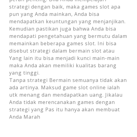
strategi dengan baik, maka games slot apa
pun yang Anda mainkan, Anda bisa
mendapatkan keuntungan yang menjanjikan.
Kemudian pastikan juga bahwa Anda bisa
mendapati pengetahuan yang bermutu dalam
memainkan beberapa games slot. Ini bisa
disebut strategi dalam bermain slot atau
Yang lain itu bisa menjadi kunci main-main
maka Anda akan memiliki kualitas barang
yang tinggi.
Tanpa strategi Bermain semuanya tidak akan
ada artinya. Maksud game slot online ialah
utk menang dan mendapatkan uang. Jikalau
Anda tidak merencanakan games dengan
strategi yang Pas itu hanya akan membuat
Anda Marah