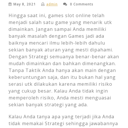
May 8, 2021
admin
0 Comments
Hingga saat ini, games slot online telah
menjadi salah satu game yang menarik utk
dimainkan. Jangan sampai Anda memiliki
banyak masalah dengan Games jadi ada
baiknya mencari ilmu lebih-lebih dahulu
sekian banyak aturan yang mesti dipahami.
Dengan Strategi semuanya benar-benar akan
mudah dimainkan dan bahkan dimenangkan.
Tanpa Taktik Anda hanya akan main dengan
keberuntungan saja, dan itu bukan hal yang
serasi utk dilakukan karena memiliki risiko
yang cukup besar. Kalau Anda tidak ingin
memperoleh risiko, Anda mesti menguasai
sekian banyak strategi yang ada.
Kalau Anda tanya apa yang terjadi jika Anda
tidak memakai Strategi sehingga jawabannya