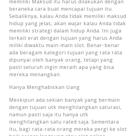
memiliki Maksud itu harus dilakukan dengan
beraneka cara buat mencapai tujuan itu.
Sebaliknya, kalau Anda tidak memiliki maksud
hidup yang jelas, akan wajar kalau Anda tidak
memiliki strategi dalam hidup Anda. Ini juga
terkait erat dengan tujuan yang harus Anda
miliki diwaktu main-main slot. Benar-benar
ada beragam kategori tujuan yang rata rata
dipunyai oleh banyak orang, tetapi yang
pasti seluruh ingin meraih apa yang bisa
mereka menangkan.
Hanya Menghabiskan Uang
Meskipun ada sekian banyak yang bermain
dengan tujuan utk menghilangkan saturasi,
namun pasti saja itu hanya utk
menghilangkan satu rated saja. Sementara
itu, bagi rata-rata orang mereka pergi ke slot