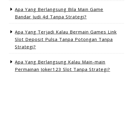
Apa Yang Berlangsung Bila Main Game
Bandar Judi 4d Tanpa Strategi?
Apa Yang Terjadi Kalau Bermain Games Link
Slot Deposit Pulsa Tanpa Potongan Tanpa
Strategi?
Apa Yang Berlangsung Kalau Main-main
Permainan Joker123 Slot Tanpa Strategi?