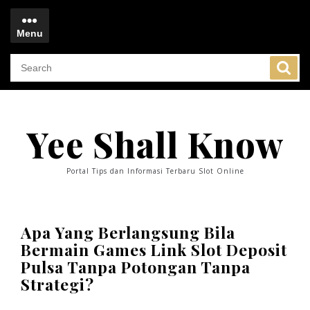
Skip
to
Menu
content
Menu
Yee Shall Know
Portal Tips dan Informasi Terbaru Slot Online
Apa Yang Berlangsung Bila
Bermain Games Link Slot Deposit
Pulsa Tanpa Potongan Tanpa
Strategi?