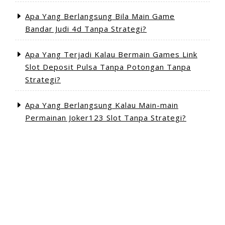
Apa Yang Berlangsung Bila Main Game
Bandar Judi 4d Tanpa Strategi?
Apa Yang Terjadi Kalau Bermain Games Link
Slot Deposit Pulsa Tanpa Potongan Tanpa
Strategi?
Apa Yang Berlangsung Kalau Main-main
Permainan Joker123 Slot Tanpa Strategi?