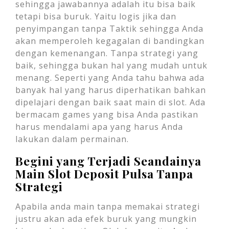
sehingga jawabannya adalah itu bisa baik
tetapi bisa buruk. Yaitu logis jika dan
penyimpangan tanpa Taktik sehingga Anda
akan memperoleh kegagalan di bandingkan
dengan kemenangan. Tanpa strategi yang
baik, sehingga bukan hal yang mudah untuk
menang. Seperti yang Anda tahu bahwa ada
banyak hal yang harus diperhatikan bahkan
dipelajari dengan baik saat main di slot. Ada
bermacam games yang bisa Anda pastikan
harus mendalami apa yang harus Anda
lakukan dalam permainan.
Begini yang Terjadi Seandainya
Main Slot Deposit Pulsa Tanpa
Strategi
Apabila anda main tanpa memakai strategi
justru akan ada efek buruk yang mungkin