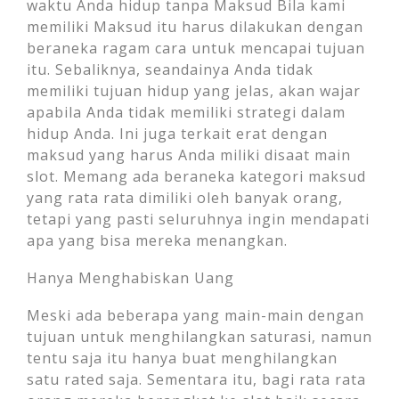
waktu Anda hidup tanpa Maksud Bila kami
memiliki Maksud itu harus dilakukan dengan
beraneka ragam cara untuk mencapai tujuan
itu. Sebaliknya, seandainya Anda tidak
memiliki tujuan hidup yang jelas, akan wajar
apabila Anda tidak memiliki strategi dalam
hidup Anda. Ini juga terkait erat dengan
maksud yang harus Anda miliki disaat main
slot. Memang ada beraneka kategori maksud
yang rata rata dimiliki oleh banyak orang,
tetapi yang pasti seluruhnya ingin mendapati
apa yang bisa mereka menangkan.
Hanya Menghabiskan Uang
Meski ada beberapa yang main-main dengan
tujuan untuk menghilangkan saturasi, namun
tentu saja itu hanya buat menghilangkan
satu rated saja. Sementara itu, bagi rata rata