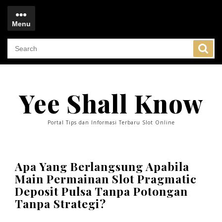
Skip
to
Menu
content
Menu
Yee Shall Know
Portal Tips dan Informasi Terbaru Slot Online
Apa Yang Berlangsung Apabila
Main Permainan Slot Pragmatic
Deposit Pulsa Tanpa Potongan
Tanpa Strategi?