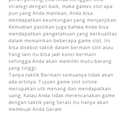
strategi dengan baik, maka games slot apa
pun yang Anda mainkan, Anda bisa
mendapatkan keuntungan yang menjanjikan.
Kemudian pastikan juga bahwa Anda bisa
mendapatkan pengetahuan yang berkualitas
dalam memainkan beberapa game slot. Ini
bisa disebut taktik dalam bermain slot atau
Yang lain itu bisa jadi kunci bermain
sehingga Anda akan memiliki mutu barang
yang tinggi.
Tanpa taktik Bermain semuanya tidak akan
ada artinya. Tujuan game slot online
merupakan utk menang dan mendapatkan
uang. Kalau Anda tidak merencanakan game
dengan taktik yang Serasi itu hanya akan
membuat Anda Geram