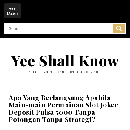
Skip
to
Menu
content
Menu
Yee Shall Know
Portal Tips dan Informasi Terbaru Slot Online
Apa Yang Berlangsung Apabila
Main-main Permainan Slot Joker
Deposit Pulsa 5000 Tanpa
Potongan Tanpa Strategi?