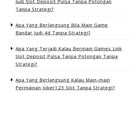
Judi Slot Deposit Pulsa Tanpa Potongan
Tanpa Strategi?
Apa Yang Berlangsung Bila Main Game
Bandar Judi 4d Tanpa Strategi?
Apa Yang Terjadi Kalau Bermain Games Link
Slot Deposit Pulsa Tanpa Potongan Tanpa
Strategi?
Apa Yang Berlangsung Kalau Main-main
Permainan Joker123 Slot Tanpa Strategi?