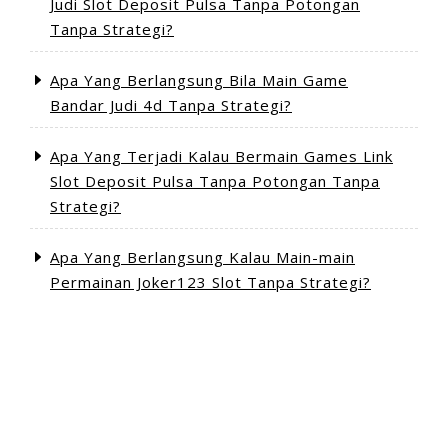
Judi Slot Deposit Pulsa Tanpa Potongan
Tanpa Strategi?
Apa Yang Berlangsung Bila Main Game
Bandar Judi 4d Tanpa Strategi?
Apa Yang Terjadi Kalau Bermain Games Link
Slot Deposit Pulsa Tanpa Potongan Tanpa
Strategi?
Apa Yang Berlangsung Kalau Main-main
Permainan Joker123 Slot Tanpa Strategi?