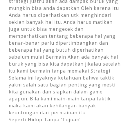
strategi justru akan ada dampak buruk yang
mungkin bisa anda dapatkan Oleh karena itu
Anda harus diperhatikan utk menghindari
sekian banyak hal itu. Anda harus matikan
juga untuk bisa mengecek dan
memperhatikan tentang beberapa hal yang
benar-benar perlu dipertimbangkan dan
beberapa hal yang butuh diperhatikan
sebelum mulai Bermain Akan ada banyak hal
buruk yang bisa kita dapatkan jikalau setelah
itu kami bermain tanpa memakai Strategi
Selama ini layaknya ketahuan bahwa taktik
yakni salah satu bagian penting yang mesti
kita gunakan dan siapkan dalam game
apapun. Bila kami main-main tanpa taktik
maka kami akan kehilangan banyak
keuntungan dari permainan itu.
Seperti Hidup Tanpa ‘Tujuan’