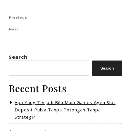
Post
Previous
Previous
navigation
Post
Next
Next
Post
Search
Search
Recent Posts
Apa Yang Terjadi Bila Main Games Agen Slot
Deposit Pulsa Tanpa Potongan Tanpa
Strategi?