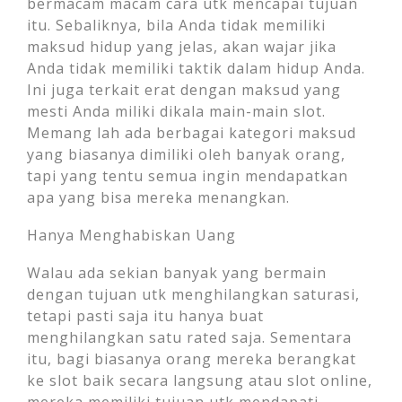
bermacam macam cara utk mencapai tujuan
itu. Sebaliknya, bila Anda tidak memiliki
maksud hidup yang jelas, akan wajar jika
Anda tidak memiliki taktik dalam hidup Anda.
Ini juga terkait erat dengan maksud yang
mesti Anda miliki dikala main-main slot.
Memang lah ada berbagai kategori maksud
yang biasanya dimiliki oleh banyak orang,
tapi yang tentu semua ingin mendapatkan
apa yang bisa mereka menangkan.
Hanya Menghabiskan Uang
Walau ada sekian banyak yang bermain
dengan tujuan utk menghilangkan saturasi,
tetapi pasti saja itu hanya buat
menghilangkan satu rated saja. Sementara
itu, bagi biasanya orang mereka berangkat
ke slot baik secara langsung atau slot online,