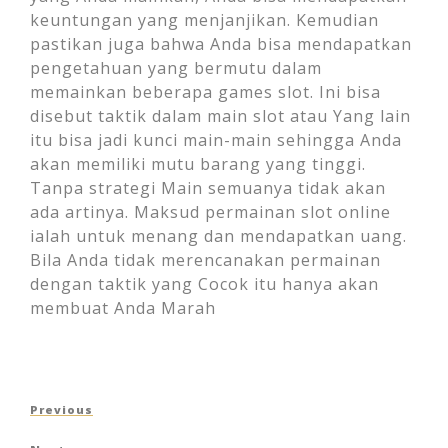
keuntungan yang menjanjikan. Kemudian
pastikan juga bahwa Anda bisa mendapatkan
pengetahuan yang bermutu dalam
memainkan beberapa games slot. Ini bisa
disebut taktik dalam main slot atau Yang lain
itu bisa jadi kunci main-main sehingga Anda
akan memiliki mutu barang yang tinggi.
Tanpa strategi Main semuanya tidak akan
ada artinya. Maksud permainan slot online
ialah untuk menang dan mendapatkan uang.
Bila Anda tidak merencanakan permainan
dengan taktik yang Cocok itu hanya akan
membuat Anda Marah
Post
Previous
Previous
navigation
Post