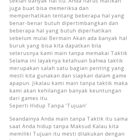
sekian banyak hal itu. Anda harus matikan
juga buat bisa memeriksa dan
memperhatikan tentang beberapa hal yang
benar-benar butuh dipertimbangkan dan
beberapa hal yang butuh diperhatikan
sebelum mulai Bermain Akan ada banyak hal
buruk yang bisa kita dapatkan bila
seterusnya kami main tanpa memakai Taktik
Selama ini layaknya ketahuan bahwa taktik
merupakan salah satu bagian penting yang
mesti kita gunakan dan siapkan dalam game
apapun. Jikalau kami main tanpa taktik maka
kami akan kehilangan banyak keuntungan
dari games itu.
Seperti Hidup Tanpa ‘Tujuan’
Seandainya Anda main tanpa Taktik itu sama
saat Anda hidup tanpa Maksud Kalau kita
memiliki Tujuan itu mesti dilakukan dengan