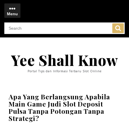
Skip
to
Menu
content
Menu
Yee Shall Know
Portal Tips dan Informasi Terbaru Slot Online
Apa Yang Berlangsung Apabila
Main Game Judi Slot Deposit
Pulsa Tanpa Potongan Tanpa
Strategi?