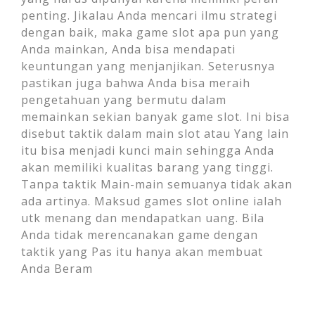
penting. Jikalau Anda mencari ilmu strategi
dengan baik, maka game slot apa pun yang
Anda mainkan, Anda bisa mendapati
keuntungan yang menjanjikan. Seterusnya
pastikan juga bahwa Anda bisa meraih
pengetahuan yang bermutu dalam
memainkan sekian banyak game slot. Ini bisa
disebut taktik dalam main slot atau Yang lain
itu bisa menjadi kunci main sehingga Anda
akan memiliki kualitas barang yang tinggi.
Tanpa taktik Main-main semuanya tidak akan
ada artinya. Maksud games slot online ialah
utk menang dan mendapatkan uang. Bila
Anda tidak merencanakan game dengan
taktik yang Pas itu hanya akan membuat
Anda Beram