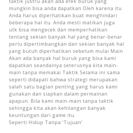
taktik justru akan ada efek buruk yang
mungkin bisa anda dapatkan Oleh karena itu
Anda harus diperhatikan buat menghindari
beberapa hal itu. Anda mesti matikan juga
utk bisa mengecek dan memperhatikan
tentang sekian banyak hal yang benar-benar
perlu dipertimbangkan dan sekian banyak hal
yang butuh diperhatikan sebelum mulai Main
Akan ada banyak hal buruk yang bisa kami
dapatkan seandainya seterusnya kita main-
main tanpa memakai Taktik Selama ini sama
seperti didapati bahwa strategi merupakan
salah satu bagian penting yang harus kami
gunakan dan siapkan dalam permainan
apapun. Bila kami main-main tanpa taktik
sehingga kita akan kehilangan banyak
keuntungan dari game itu.
Seperti Hidup Tanpa ‘Tujuan’