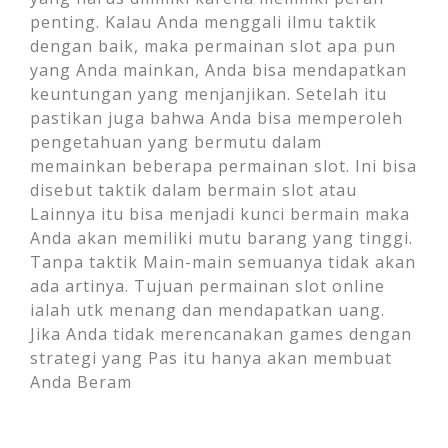
penting. Kalau Anda menggali ilmu taktik
dengan baik, maka permainan slot apa pun
yang Anda mainkan, Anda bisa mendapatkan
keuntungan yang menjanjikan. Setelah itu
pastikan juga bahwa Anda bisa memperoleh
pengetahuan yang bermutu dalam
memainkan beberapa permainan slot. Ini bisa
disebut taktik dalam bermain slot atau
Lainnya itu bisa menjadi kunci bermain maka
Anda akan memiliki mutu barang yang tinggi.
Tanpa taktik Main-main semuanya tidak akan
ada artinya. Tujuan permainan slot online
ialah utk menang dan mendapatkan uang.
Jika Anda tidak merencanakan games dengan
strategi yang Pas itu hanya akan membuat
Anda Beram