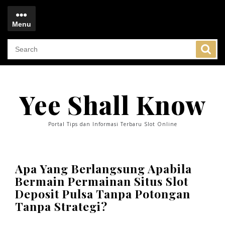
Skip
to
Menu
content
Menu
Yee Shall Know
Portal Tips dan Informasi Terbaru Slot Online
Apa Yang Berlangsung Apabila
Bermain Permainan Situs Slot
Deposit Pulsa Tanpa Potongan
Tanpa Strategi?