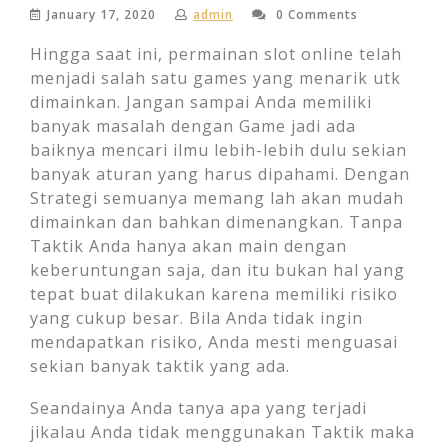
January 17, 2020
admin
0 Comments
Hingga saat ini, permainan slot online telah
menjadi salah satu games yang menarik utk
dimainkan. Jangan sampai Anda memiliki
banyak masalah dengan Game jadi ada
baiknya mencari ilmu lebih-lebih dulu sekian
banyak aturan yang harus dipahami. Dengan
Strategi semuanya memang lah akan mudah
dimainkan dan bahkan dimenangkan. Tanpa
Taktik Anda hanya akan main dengan
keberuntungan saja, dan itu bukan hal yang
tepat buat dilakukan karena memiliki risiko
yang cukup besar. Bila Anda tidak ingin
mendapatkan risiko, Anda mesti menguasai
sekian banyak taktik yang ada.
Seandainya Anda tanya apa yang terjadi
jikalau Anda tidak menggunakan Taktik maka