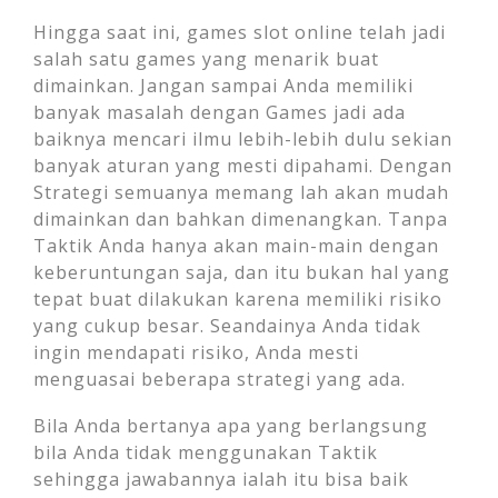
Hingga saat ini, games slot online telah jadi
salah satu games yang menarik buat
dimainkan. Jangan sampai Anda memiliki
banyak masalah dengan Games jadi ada
baiknya mencari ilmu lebih-lebih dulu sekian
banyak aturan yang mesti dipahami. Dengan
Strategi semuanya memang lah akan mudah
dimainkan dan bahkan dimenangkan. Tanpa
Taktik Anda hanya akan main-main dengan
keberuntungan saja, dan itu bukan hal yang
tepat buat dilakukan karena memiliki risiko
yang cukup besar. Seandainya Anda tidak
ingin mendapati risiko, Anda mesti
menguasai beberapa strategi yang ada.
Bila Anda bertanya apa yang berlangsung
bila Anda tidak menggunakan Taktik
sehingga jawabannya ialah itu bisa baik