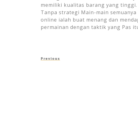
memiliki kualitas barang yang tinggi.
Tanpa strategi Main-main semuanya t
online ialah buat menang dan menda
permainan dengan taktik yang Pas 
Post
Previous
Previous
navigation
Post