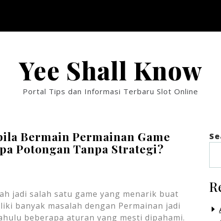
Yee Shall Know
Portal Tips dan Informasi Terbaru Slot Online
bila Bermain Permainan Game
Se
npa Potongan Tanpa Strategi?
s
R
elah jadi salah satu game yang menarik buat
liki banyak masalah dengan Permainan jadi
dahulu beberapa aturan yang mesti dipahami.