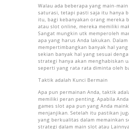
Walau ada beberapa yang main-mai
saturasi, tetapi pasti saja itu hany
itu, bagi kebanyakan orang mereka b
atau slot online, mereka memiliki m
Sangat mungkin utk memperoleh manf
apa yang harus Anda lakukan. Dalam 
mempertimbangkan banyak hal yang 
sekian banyak hal yang sesuai denga
strategi hanya akan menghabiskan u
seperti yang rata rata diminta oleh 
Taktik adalah Kunci Bermain
Apa pun permainan Anda, taktik adal
memiliki peran penting. Apabila Anda
games slot apa pun yang Anda maink
menjanjikan. Setelah itu pastikan 
yang berkualitas dalam memainkan se
strategi dalam main slot atau Lainny