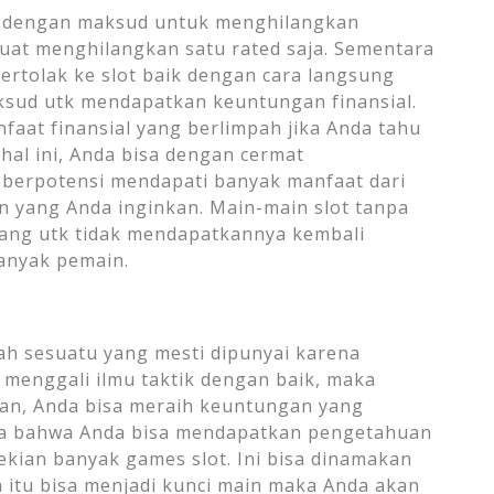
n dengan maksud untuk menghilangkan
a buat menghilangkan satu rated saja. Sementara
ertolak ke slot baik dengan cara langsung
aksud utk mendapatkan keuntungan finansial.
aat finansial yang berlimpah jika Anda tahu
hal ini, Anda bisa dengan cermat
berpotensi mendapati banyak manfaat dari
n yang Anda inginkan. Main-main slot tanpa
ang utk tidak mendapatkannya kembali
banyak pemain.
ah sesuatu yang mesti dipunyai karena
 menggali ilmu taktik dengan baik, maka
an, Anda bisa meraih keuntungan yang
juga bahwa Anda bisa mendapatkan pengetahuan
kian banyak games slot. Ini bisa dinamakan
a itu bisa menjadi kunci main maka Anda akan