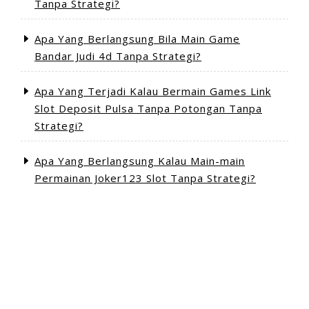
Tanpa Strategi?
Apa Yang Berlangsung Bila Main Game
Bandar Judi 4d Tanpa Strategi?
Apa Yang Terjadi Kalau Bermain Games Link
Slot Deposit Pulsa Tanpa Potongan Tanpa
Strategi?
Apa Yang Berlangsung Kalau Main-main
Permainan Joker123 Slot Tanpa Strategi?