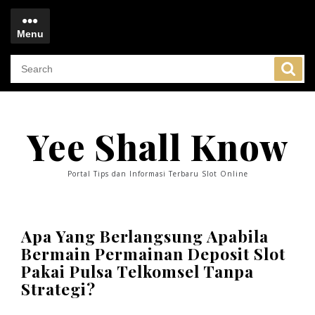
Skip
to
Menu
content
Menu
Yee Shall Know
Portal Tips dan Informasi Terbaru Slot Online
Apa Yang Berlangsung Apabila
Bermain Permainan Deposit Slot
Pakai Pulsa Telkomsel Tanpa
Strategi?