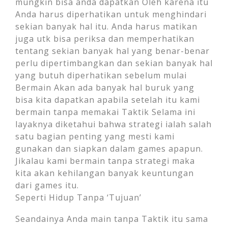
mungkin bisa anda dapatkan Oleh karena itu
Anda harus diperhatikan untuk menghindari
sekian banyak hal itu. Anda harus matikan
juga utk bisa periksa dan memperhatikan
tentang sekian banyak hal yang benar-benar
perlu dipertimbangkan dan sekian banyak hal
yang butuh diperhatikan sebelum mulai
Bermain Akan ada banyak hal buruk yang
bisa kita dapatkan apabila setelah itu kami
bermain tanpa memakai Taktik Selama ini
layaknya diketahui bahwa strategi ialah salah
satu bagian penting yang mesti kami
gunakan dan siapkan dalam games apapun.
Jikalau kami bermain tanpa strategi maka
kita akan kehilangan banyak keuntungan
dari games itu.
Seperti Hidup Tanpa ‘Tujuan’
Seandainya Anda main tanpa Taktik itu sama