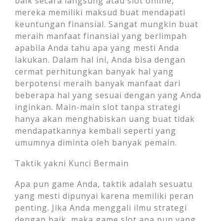
baik secara langsung atau slot online,
mereka memiliki maksud buat mendapati
keuntungan finansial. Sangat mungkin buat
meraih manfaat finansial yang berlimpah
apabila Anda tahu apa yang mesti Anda
lakukan. Dalam hal ini, Anda bisa dengan
cermat perhitungkan banyak hal yang
berpotensi meraih banyak manfaat dari
beberapa hal yang sesuai dengan yang Anda
inginkan. Main-main slot tanpa strategi
hanya akan menghabiskan uang buat tidak
mendapatkannya kembali seperti yang
umumnya diminta oleh banyak pemain.
Taktik yakni Kunci Bermain
Apa pun game Anda, taktik adalah sesuatu
yang mesti dipunyai karena memiliki peran
penting. Jika Anda menggali ilmu strategi
dengan baik, maka game slot apa pun yang