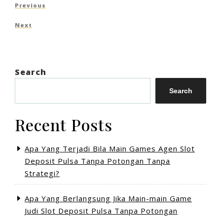
Post
Previous
Previous
navigation
Post
Next
Next
Post
Search
Search
Recent Posts
Apa Yang Terjadi Bila Main Games Agen Slot
Deposit Pulsa Tanpa Potongan Tanpa
Strategi?
Apa Yang Berlangsung Jika Main-main Game
Judi Slot Deposit Pulsa Tanpa Potongan