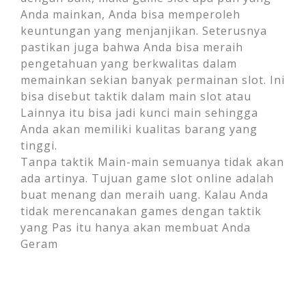
Anda mainkan, Anda bisa memperoleh
keuntungan yang menjanjikan. Seterusnya
pastikan juga bahwa Anda bisa meraih
pengetahuan yang berkwalitas dalam
memainkan sekian banyak permainan slot. Ini
bisa disebut taktik dalam main slot atau
Lainnya itu bisa jadi kunci main sehingga
Anda akan memiliki kualitas barang yang
tinggi.
Tanpa taktik Main-main semuanya tidak akan
ada artinya. Tujuan game slot online adalah
buat menang dan meraih uang. Kalau Anda
tidak merencanakan games dengan taktik
yang Pas itu hanya akan membuat Anda
Geram