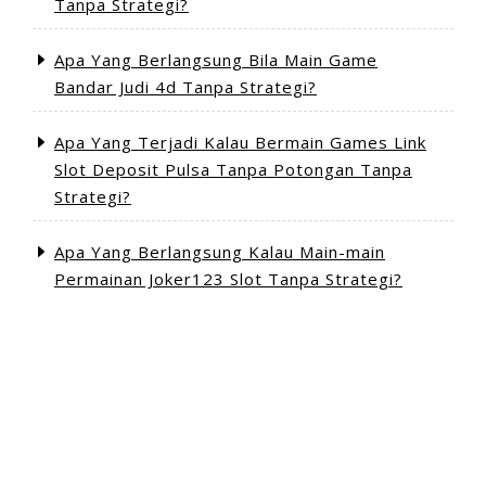
Tanpa Strategi?
Apa Yang Berlangsung Bila Main Game
Bandar Judi 4d Tanpa Strategi?
Apa Yang Terjadi Kalau Bermain Games Link
Slot Deposit Pulsa Tanpa Potongan Tanpa
Strategi?
Apa Yang Berlangsung Kalau Main-main
Permainan Joker123 Slot Tanpa Strategi?