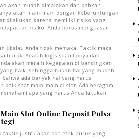
ah akan mudah dimainkan dan bahkan
hanya akan main-main dengan keberuntungan
at dilakukan karena memiliki risiko yang
mendapatkan risiko, Anda harus menguasai
an jikalau Anda tidak memakai Taktik maka
isa buruk. Adalah logis seandainya dan
nda akan meraih kegagalan di bandingkan
yang baik, sehingga bukan hal yang mudah
u bahwa ada banyak hal yang harus
n baik saat main-main di slot. Ada beragam
 memahami apa yang harus Anda lakukan
 Main Slot Online Deposit Pulsa
tegi
taktik justru akan ada efek buruk yang