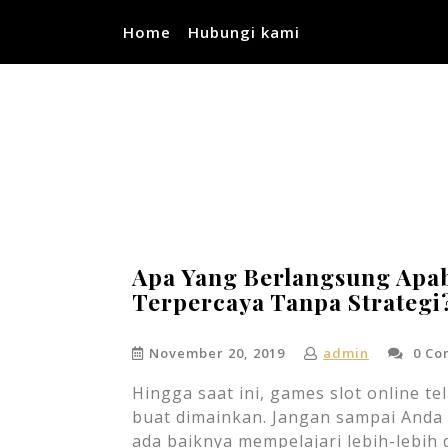
Skip
Home
Hubungi kami
to
content
Apa Yang Berlangsung Apab
Terpercaya Tanpa Strategi
November 20, 2019
admin
0 Co
Hingga saat ini, games slot online t
buat dimainkan. Jangan sampai Anda
ada baiknya mempelajari lebih-lebih