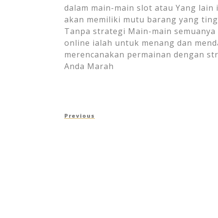
dalam main-main slot atau Yang lain
akan memiliki mutu barang yang ting
Tanpa strategi Main-main semuanya t
online ialah untuk menang dan menda
merencanakan permainan dengan str
Anda Marah
Post
Previous
Previous
navigation
Post