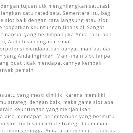
dengan tujuan utk menghilangkan saturasi,
ilangkan satu rated saja. Sementara itu, bagi
 slot baik dengan cara langsung atau slot
mendapatkan keuntungan finansial. Sangat
inansial yang berlimpah jika Anda tahu apa
ini, Anda bisa dengan cermat
erpotensi mendapatkan banyak manfaat dari
n yang Anda inginkan. Main-main slot tanpa
ang buat tidak mendapatkannya kembali
banyak pemain.
suatu yang mesti dimiliki karena memiliki
lmu strategi dengan baik, maka game slot apa
eraih keuntungan yang menjanjikan.
da bisa mendapati pengetahuan yang bermutu
slot. Ini bisa disebut strategi dalam main
unci main sehingga Anda akan memiliki kualitas