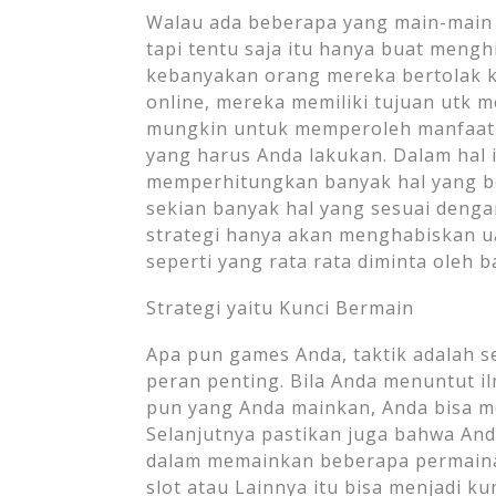
Walau ada beberapa yang main-main 
tapi tentu saja itu hanya buat mengh
kebanyakan orang mereka bertolak ke
online, mereka memiliki tujuan utk 
mungkin untuk memperoleh manfaat f
yang harus Anda lakukan. Dalam hal 
memperhitungkan banyak hal yang b
sekian banyak hal yang sesuai denga
strategi hanya akan menghabiskan u
seperti yang rata rata diminta oleh 
Strategi yaitu Kunci Bermain
Apa pun games Anda, taktik adalah se
peran penting. Bila Anda menuntut i
pun yang Anda mainkan, Anda bisa m
Selanjutnya pastikan juga bahwa An
dalam memainkan beberapa permainan 
slot atau Lainnya itu bisa menjadi k