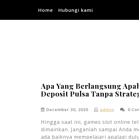
Skip
Home
Hubungi kami
to
content
Apa Yang Berlangsung Apab
Deposit Pulsa Tanpa Strate
December 30, 2020
admin
0 Co
Hingga saat ini, games slot online t
dimainkan. Janganlah sampai Anda m
ada baiknya mempelajari apalagi dul